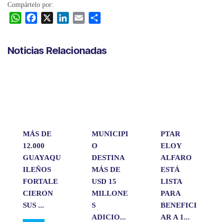
Compártelo por:
W
F
X
L
E
C
h
a
i
m
o
a
c
n
a
m
Noticias Relacionadas
t
e
k
i
p
s
b
e
l
a
A
o
d
r
p
o
I
t
p
k
n
i
r
MÁS DE
MUNICIPI
PTAR
12.000
O
ELOY
GUAYAQU
DESTINA
ALFARO
ILEÑOS
MÁS DE
ESTÁ
FORTALE
USD 15
LISTA
CIERON
MILLONE
PARA
SUS ...
S
BENEFICI
ADICIO...
AR A 1...