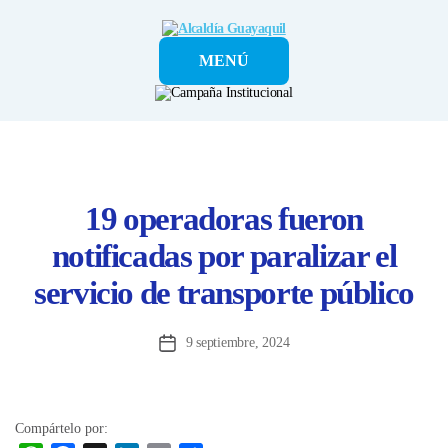
Alcaldía
MENÚ
Guayaquil
19 operadoras fueron
notificadas por paralizar el
servicio de transporte público
9 septiembre, 2024
Fecha
de
la
entrada
Compártelo por: