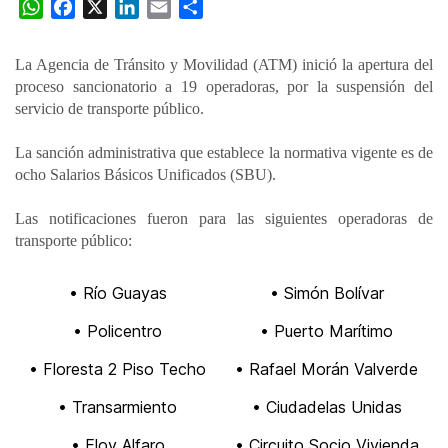
W
F
X
L
E
C
h
a
i
m
o
a
c
n
a
m
La Agencia de Tránsito y Movilidad (ATM) inició la apertura del
t
e
k
i
p
proceso sancionatorio a 19 operadoras, por la suspensión del
s
b
e
l
a
servicio de transporte público.
A
o
d
r
p
o
I
t
La sanción administrativa que establece la normativa vigente es de
ocho Salarios Básicos Unificados (SBU).
p
k
n
i
r
Las notificaciones fueron para las siguientes operadoras de
transporte público:
• Río Guayas
• Simón Bolívar
• Policentro
• Puerto Marítimo
• Floresta 2 Piso Techo
• Rafael Morán Valverde
• Transarmiento
• Ciudadelas Unidas
• Eloy Alfaro
• Circuito Socio Vivienda