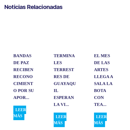
a
c
n
a
m
Noticias Relacionadas
t
e
k
i
p
s
b
e
l
a
A
o
d
r
p
o
I
t
p
k
n
i
r
BANDAS
TERMINA
EL MES
DE PAZ
LES
DE LAS
RECIBEN
TERREST
ARTES
RECONO
RES DE
LLEGA A
CIMIENT
GUAYAQU
SALA LA
O POR SU
IL
BOTA
APOR...
ESPERAN
CON
LA VI...
TEA...
LEER
MÁS
LEER
LEER
MÁS
MÁS