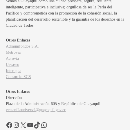
Vemos a Guayaquil como una ciudad próspera, segura, resiliente,
inteligente, participativa e inclusiva; orgullosa de ser la Perla del
Pacífico y comprometida con la promoción de la cohesión social, la
planificación del desarrollo sostenible y la garantía de los derechos en la
Ciudad de Todos.
Otros Enlaces
Admunifondos S.A.
Metrovía
Aerovía
Urvaseo
Interagua
Consorcio SGS
Otros Enlaces
Dirección:
Plaza de la Administración 605 y República de Guayaquil
ventanillauniversal@guayaquil.gov.ec
Facebook
Instagram
X
YouTube
TikTok
WhatsApp