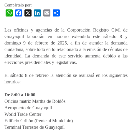
Compártelo por:
W
F
X
L
E
C
h
a
i
m
o
a
c
n
a
m
Las oficinas y agencias de la Corporación Registro Civil de
t
e
k
i
p
Guayaquil laborarán en horario extendido este sábado 8 y
s
b
e
l
a
domingo 9 de febrero de 2025, a fin de atender la demanda
A
o
d
r
ciudadana, sobre todo en lo relacionado a la emisión de cédulas de
p
o
I
t
identidad. La demanda de este servicio aumenta debido a las
elecciones presidenciales y legislativas.
p
k
n
i
r
El sábado 8 de febrero la atención se realizará en los siguientes
horarios:
De 8:00 a 16:00
Oficina matriz Martha de Roldós
Aeropuerto de Guayaquil
World Trade Center
Edificio Crillón (frente al Municipio)
Terminal Terrestre de Guayaquil