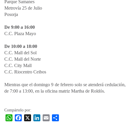
Parque Samanes
Metrovía 25 de Julio
Posorja
De 9:00 a 16:00
C.C. Plaza Mayo
De 10:00 a 18:00
C.C. Mall del Sol
C.C. Mall del Norte
C.C. City Mall
C.C. Riocentro Ceibos
Mientras que el domingo 9 de febrero solo se atenderá cedulación,
de 7:00 a 13:00, en la oficina matriz Martha de Roldós.
Compártelo por:
W
F
X
L
E
C
h
a
i
m
o