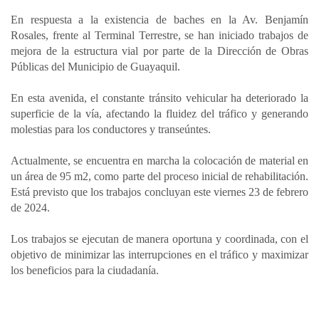
a
c
n
a
m
En respuesta a la existencia de baches en la Av. Benjamín
t
e
k
i
p
Rosales, frente al Terminal Terrestre, se han iniciado trabajos de
s
b
e
l
a
mejora de la estructura vial por parte de la Dirección de Obras
A
o
d
r
Públicas del Municipio de Guayaquil.
p
o
I
t
En esta avenida, el constante tránsito vehicular ha deteriorado la
p
k
n
i
superficie de la vía, afectando la fluidez del tráfico y generando
r
molestias para los conductores y transeúntes.
Actualmente, se encuentra en marcha la colocación de material en
un área de 95 m2, como parte del proceso inicial de rehabilitación.
Está previsto que los trabajos concluyan este viernes 23 de febrero
de 2024.
Los trabajos se ejecutan de manera oportuna y coordinada, con el
objetivo de minimizar las interrupciones en el tráfico y maximizar
los beneficios para la ciudadanía.