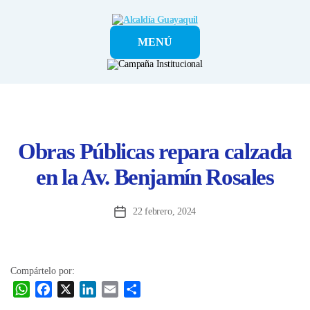
Alcaldía
MENÚ
Guayaquil
Obras Públicas repara calzada
en la Av. Benjamín Rosales
22 febrero, 2024
Fecha
de
la
entrada
Compártelo por:
W
F
X
L
E
C
h
a
i
m
o