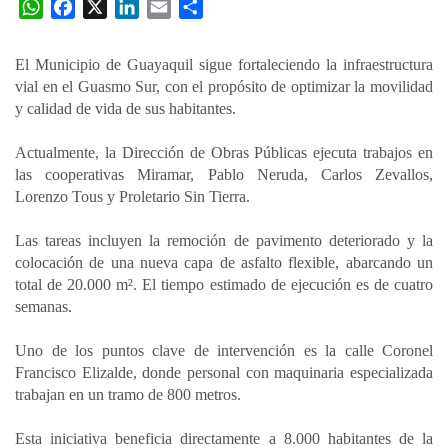
W
F
X
L
E
C
h
a
i
m
o
a
c
n
a
m
El Municipio de Guayaquil sigue fortaleciendo la infraestructura
t
e
k
i
p
vial en el Guasmo Sur, con el propósito de optimizar la movilidad
s
b
e
l
a
y calidad de vida de sus habitantes.
A
o
d
r
p
o
I
t
Actualmente, la Dirección de Obras Públicas ejecuta trabajos en
las cooperativas Miramar, Pablo Neruda, Carlos Zevallos,
p
k
n
i
Lorenzo Tous y Proletario Sin Tierra.
r
Las tareas incluyen la remoción de pavimento deteriorado y la
colocación de una nueva capa de asfalto flexible, abarcando un
total de 20.000 m². El tiempo estimado de ejecución es de cuatro
semanas.
Uno de los puntos clave de intervención es la calle Coronel
Francisco Elizalde, donde personal con maquinaria especializada
trabajan en un tramo de 800 metros.
Esta iniciativa beneficia directamente a 8.000 habitantes de la