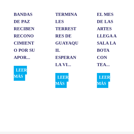
r
BANDAS
TERMINA
EL MES
DE PAZ
LES
DE LAS
RECIBEN
TERREST
ARTES
RECONO
RES DE
LLEGA A
CIMIENT
GUAYAQU
SALA LA
O POR SU
IL
BOTA
APOR...
ESPERAN
CON
LA VI...
TEA...
LEER
MÁS
LEER
LEER
MÁS
MÁS