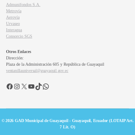
Admunifondos S.A.
Metrovía
Aerovía
Urvaseo
Interagua
Consorcio SGS
Otros Enlaces
Dirección:
Plaza de la Administración 605 y República de Guayaquil
ventanillauniversal@guayaquil.gov.ec
Facebook
Instagram
X
YouTube
TikTok
WhatsApp
© 2026 GAD Municipal de Guayaquil - Guayaquil, Ecuador (LOTAIP Art.
7 Lit. O)