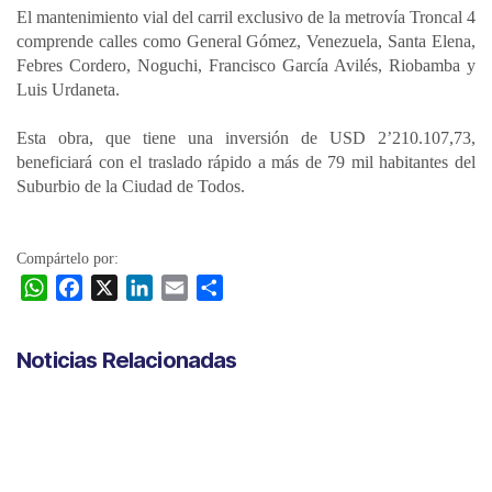
El mantenimiento vial del carril exclusivo de la metrovía Troncal 4
comprende calles como General Gómez, Venezuela, Santa Elena,
Febres Cordero, Noguchi, Francisco García Avilés, Riobamba y
Luis Urdaneta.
Esta obra, que tiene una inversión de USD 2’210.107,73,
beneficiará con el traslado rápido a más de 79 mil habitantes del
Suburbio de la Ciudad de Todos.
Compártelo por:
W
F
X
L
E
C
h
a
i
m
o
a
c
n
a
m
Noticias Relacionadas
t
e
k
i
p
s
b
e
l
a
A
o
d
r
p
o
I
t
p
k
n
i