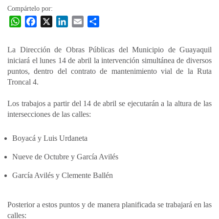
Compártelo por:
W
F
X
L
E
C
h
a
i
m
o
a
c
n
a
m
La Dirección de Obras Públicas del Municipio de Guayaquil
t
e
k
i
p
iniciará el lunes 14 de abril la intervención simultánea de diversos
s
b
e
l
a
puntos, dentro del contrato de mantenimiento vial de la Ruta
A
o
d
r
Troncal 4.
p
o
I
t
Los trabajos a partir del 14 de abril se ejecutarán a la altura de las
p
k
n
i
intersecciones de las calles:
r
Boyacá y Luis Urdaneta
Nueve de Octubre y García Avilés
García Avilés y Clemente Ballén
Posterior a estos puntos y de manera planificada se trabajará en las
calles: