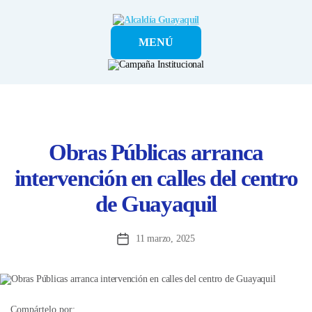
Alcaldía
MENÚ
Guayaquil
Obras Públicas arranca
intervención en calles del centro
de Guayaquil
11 marzo, 2025
Fecha
de
la
entrada
Compártelo por: