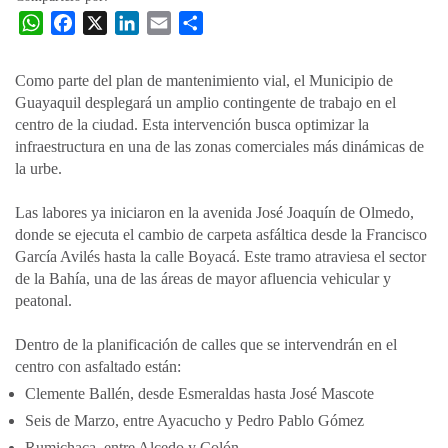
W
F
X
L
E
C
h
a
i
m
o
a
c
n
a
m
Como parte del plan de mantenimiento vial, el Municipio de
t
e
k
i
p
Guayaquil desplegará un amplio contingente de trabajo en el
s
b
e
l
a
centro de la ciudad. Esta intervención busca optimizar la
A
o
d
r
infraestructura en una de las zonas comerciales más dinámicas de
p
o
I
t
la urbe.
p
k
n
i
Las labores ya iniciaron en la avenida José Joaquín de Olmedo,
r
donde se ejecuta el cambio de carpeta asfáltica desde la Francisco
García Avilés hasta la calle Boyacá. Este tramo atraviesa el sector
de la Bahía, una de las áreas de mayor afluencia vehicular y
peatonal.
Dentro de la planificación de calles que se intervendrán en el
centro con asfaltado están:
Clemente Ballén, desde Esmeraldas hasta José Mascote
Seis de Marzo, entre Ayacucho y Pedro Pablo Gómez
Rumichaca, entre Alcedo y Colón