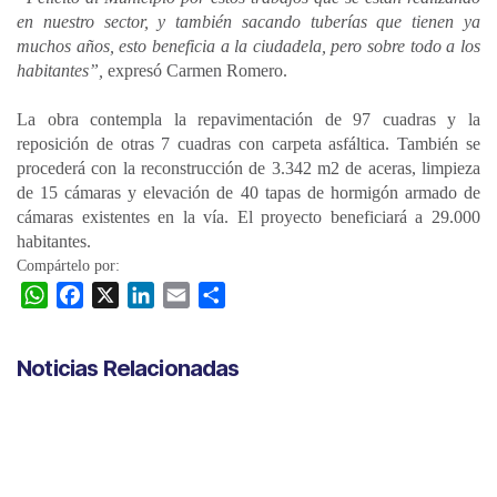
en nuestro sector, y también sacando tuberías que tienen ya
muchos años, esto beneficia a la ciudadela, pero sobre todo a los
habitantes”,
expresó Carmen Romero.
La obra contempla la repavimentación de 97 cuadras y la
reposición de otras 7 cuadras con carpeta asfáltica. También se
procederá con la reconstrucción de 3.342 m2 de aceras, limpieza
de 15 cámaras y elevación de 40 tapas de hormigón armado de
cámaras existentes en la vía. El proyecto beneficiará a 29.000
habitantes.
Compártelo por:
W
F
X
L
E
C
h
a
i
m
o
a
c
n
a
m
Noticias Relacionadas
t
e
k
i
p
s
b
e
l
a
A
o
d
r
p
o
I
t
p
k
n
i