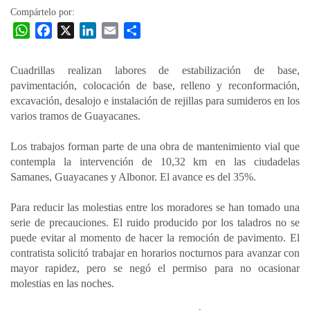
Compártelo por:
W
F
X
L
E
C
h
a
i
m
o
a
c
n
a
m
Cuadrillas realizan labores de estabilización de base,
t
e
k
i
p
pavimentación, colocación de base, relleno y reconformación,
s
b
e
l
a
excavación, desalojo e instalación de rejillas para sumideros en los
A
o
d
r
varios tramos de Guayacanes.
p
o
I
t
Los trabajos forman parte de una obra de mantenimiento vial que
p
k
n
i
contempla la intervención de 10,32 km en las ciudadelas
r
Samanes, Guayacanes y Albonor. El avance es del 35%.
Para reducir las molestias entre los moradores se han tomado una
serie de precauciones. El ruido producido por los taladros no se
puede evitar al momento de hacer la remoción de pavimento. El
contratista solicitó trabajar en horarios nocturnos para avanzar con
mayor rapidez, pero se negó el permiso para no ocasionar
molestias en las noches.