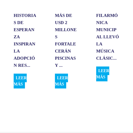
r
HISTORIA
MÁS DE
FILARMÓ
S DE
USD 2
NICA
ESPERAN
MILLONE
MUNICIP
ZA
S
AL LLEVÓ
INSPIRAN
FORTALE
LA
LA
CERÁN
MÚSICA
ADOPCIÓ
PISCINAS
CLÁSIC...
N RES...
Y ...
LEER
MÁS
LEER
LEER
MÁS
MÁS