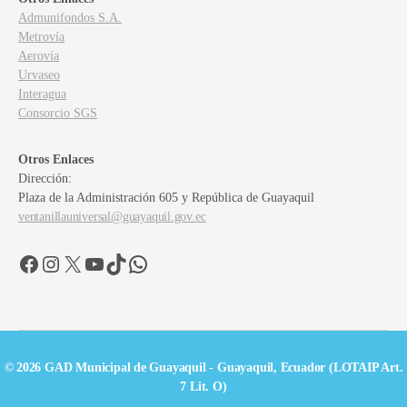
Admunifondos S.A.
Metrovía
Aerovía
Urvaseo
Interagua
Consorcio SGS
Otros Enlaces
Dirección:
Plaza de la Administración 605 y República de Guayaquil
ventanillauniversal@guayaquil.gov.ec
Facebook
Instagram
X
YouTube
TikTok
WhatsApp
© 2026 GAD Municipal de Guayaquil - Guayaquil, Ecuador (LOTAIP Art.
7 Lit. O)