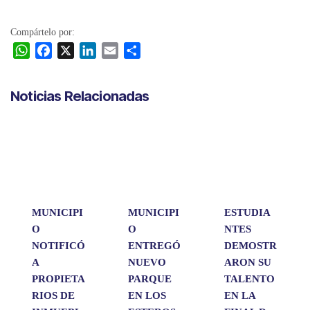
Compártelo por:
W
F
X
L
E
C
h
a
i
m
o
a
c
n
a
m
Noticias Relacionadas
t
e
k
i
p
s
b
e
l
a
A
o
d
r
p
o
I
t
p
k
n
i
r
MUNICIPI
MUNICIPI
ESTUDIA
O
O
NTES
NOTIFICÓ
ENTREGÓ
DEMOSTR
A
NUEVO
ARON SU
PROPIETA
PARQUE
TALENTO
RIOS DE
EN LOS
EN LA