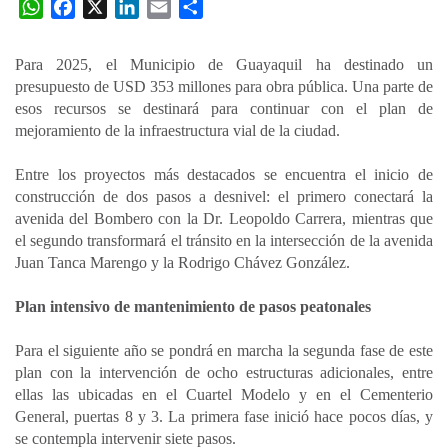
W
F
X
L
E
C
h
a
i
m
o
a
c
n
a
m
Para 2025, el Municipio de Guayaquil ha destinado un
t
e
k
i
p
presupuesto de USD 353 millones para obra pública. Una parte de
s
b
e
l
a
esos recursos se destinará para continuar con el plan de
A
o
d
r
mejoramiento de la infraestructura vial de la ciudad.
p
o
I
t
Entre los proyectos más destacados se encuentra el inicio de
p
k
n
i
construcción de dos pasos a desnivel: el primero conectará la
r
avenida del Bombero con la Dr. Leopoldo Carrera, mientras que
el segundo transformará el tránsito en la intersección de la avenida
Juan Tanca Marengo y la Rodrigo Chávez González.
Plan intensivo de mantenimiento de pasos peatonales
Para el siguiente año se pondrá en marcha la segunda fase de este
plan con la intervención de ocho estructuras adicionales, entre
ellas las ubicadas en el Cuartel Modelo y en el Cementerio
General, puertas 8 y 3. La primera fase inició hace pocos días, y
se contempla intervenir siete pasos.