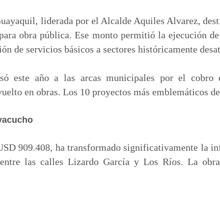
m
p
ayaquil, liderada por el Alcalde Aquiles Alvarez, des
a
ara obra pública. Ese monto permitió la ejecución de 
r
ión de servicios básicos a sectores históricamente desa
t
i
só este año a las arcas municipales por el cobro 
r
vuelto en obras. Los 10 proyectos más emblemáticos de
Ayacucho
SD 909.408, ha transformado significativamente la in
entre las calles Lizardo García y Los Ríos. La obra