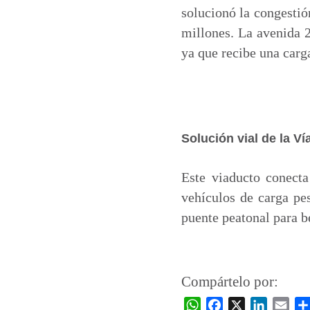
solucionó la congestió
millones. La avenida 25
ya que recibe una carg
Solución vial de la Ví
Este viaducto conecta 
vehículos de carga pe
puente peatonal para be
Compártelo por:
W
F
X
L
E