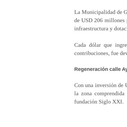
a
c
n
a
t
e
k
i
La Municipalidad de Gu
s
b
e
l
de USD 206 millones p
A
o
d
infraestructura y dotac
p
o
I
p
k
n
Cada dólar que ingre
contribuciones, fue de
Regeneración calle 
Con una inversión de U
la zona comprendida 
fundación Siglo XXI.