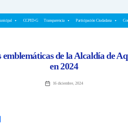
unicipal
CCPID-G
Transparencia
Participación Ciudadana
Com
 emblemáticas de la Alcaldía de Aq
en 2024
16 diciembre, 2024
Fecha
de
la
entrada
C
o