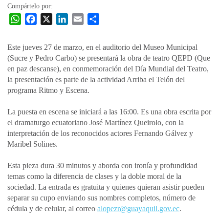
Compártelo por:
W
F
X
L
E
C
h
a
i
m
o
a
c
n
a
m
Este jueves 27 de marzo, en el auditorio del Museo Municipal
t
e
k
i
p
(Sucre y Pedro Carbo) se presentará la obra de teatro QEPD (Que
s
b
e
l
a
en paz descanse), en conmemoración del Día Mundial del Teatro,
A
o
d
r
la presentación es parte de la actividad Arriba el Telón del
p
o
I
t
programa Ritmo y Escena.
p
k
n
i
La puesta en escena se iniciará a las 16:00. Es una obra escrita por
r
el dramaturgo ecuatoriano José Martínez Queirolo, con la
interpretación de los reconocidos actores Fernando Gálvez y
Maribel Solines.
Esta pieza dura 30 minutos y aborda con ironía y profundidad
temas como la diferencia de clases y la doble moral de la
sociedad. La entrada es gratuita y quienes quieran asistir pueden
separar su cupo enviando sus nombres completos, número de
cédula y de celular, al correo
alopezr@guayaquil.gov.ec
.