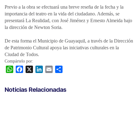
Previo a la obra se efectuará una breve reseña de la fecha y la
importancia del teatro en la vida del ciudadano. Además, se
presentará La Realidad, con José Jiménez y Ernesto Almeida bajo
la dirección de Newton Soria.
De esta forma el Municipio de Guayaquil, a través de la Dirección
de Patrimonio Cultural apoya las iniciativas culturales en la
Ciudad de Todos.
Compártelo por:
W
F
X
L
E
C
h
a
i
m
o
a
c
n
a
m
Noticias Relacionadas
t
e
k
i
p
s
b
e
l
a
A
o
d
r
p
o
I
t
p
k
n
i
r