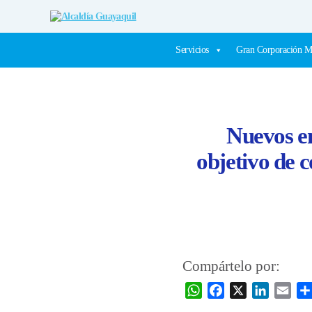
Alcaldía
Guayaquil
Servicios
Gran Corporación M
Nuevos em
objetivo de c
Compártelo por:
W
F
X
L
E
h
a
i
m