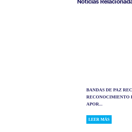
Noticias Relacionad
s
b
e
l
A
o
d
p
o
I
p
k
n
BANDAS DE PAZ RE
RECONOCIMIENTO 
APOR...
LEER MÁS