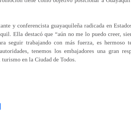
tante y conferencista guayaquileña radicada en Estado
uil. Ella destacó que “aún no me lo puedo creer, sie
ara seguir trabajando con más fuerza, es hermoso te
 autoridades, tenemos los embajadores una gran resp
 turismo en la Ciudad de Todos.
C
o
m
p