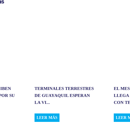
as
a
r
t
i
r
CIBEN
TERMINALES TERRESTRES
EL MES
POR SU
DE GUAYAQUIL ESPERAN
LLEGA 
LA VI...
CON TE
LEER MÁS
LEER 