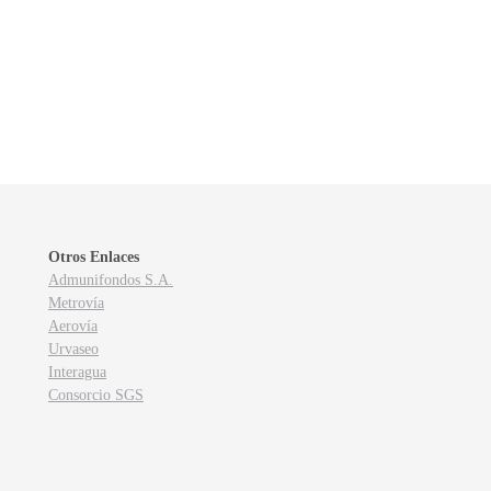
Otros Enlaces
Admunifondos S.A.
Metrovía
Aerovía
Urvaseo
Interagua
Consorcio SGS