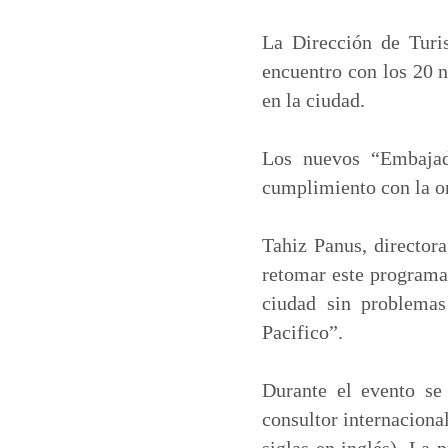
a
c
n
a
t
e
k
i
La Dirección de Turi
s
b
e
l
encuentro con los 20 
A
o
d
en la ciudad.
p
o
I
p
k
n
Los nuevos “Embajad
cumplimiento con la o
Tahiz Panus, director
retomar este programa
ciudad sin problemas
Pacifico”.
Durante el evento se
consultor internaciona
siglas en inglés). La