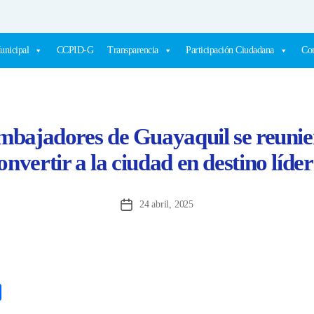
unicipal
CCPID-G
Transparencia
Participación Ciudadana
Com
bajadores de Guayaquil se reunie
onvertir a la ciudad en destino líde
24 abril, 2025
Fecha
de
la
entrada
C
o