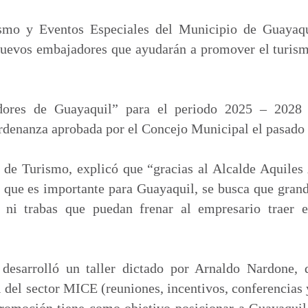
m
p
smo y Eventos Especiales del Municipio de Guayaq
a
nuevos embajadores que ayudarán a promover el turismo
r
t
i
ores de Guayaquil” para el periodo 2025 – 2028 
r
rdenanza aprobada por el Concejo Municipal el pasado
a de Turismo, explicó que “gracias al Alcalde Aquile
 que es importante para Guayaquil, se busca que grand
 ni trabas que puedan frenar al empresario traer e
 desarrolló un taller dictado por Arnaldo Nardone,
l del sector MICE (reuniones, incentivos, conferencias 
 promoción tiene como objetivo posicionar a Guayaquil