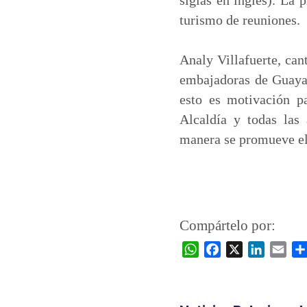
turismo de reuniones.
Analy Villafuerte, can
embajadoras de Guayaq
esto es motivación p
Alcaldía y todas las
manera se promueve el
Compártelo por:
W
F
X
L
E
h
a
i
m
a
c
n
a
t
e
k
i