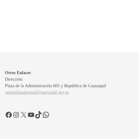
Otros Enlaces
Dirección:
Plaza de la Administración 605 y República de Guayaquil
ventanillauniversal@guayaquil.gov.ec
Facebook
Instagram
X
YouTube
TikTok
WhatsApp