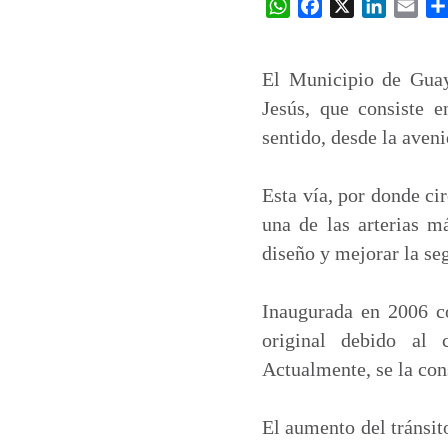
W
F
X
L
E
h
a
i
m
a
c
n
a
t
e
k
i
El Municipio de Guay
s
b
e
l
Jesús, que consiste 
A
o
d
sentido, desde la aven
p
o
I
p
k
n
Esta vía, por donde c
una de las arterias m
diseño y mejorar la se
Inaugurada en 2006 c
original debido al 
Actualmente, se la con
El aumento del tránsit