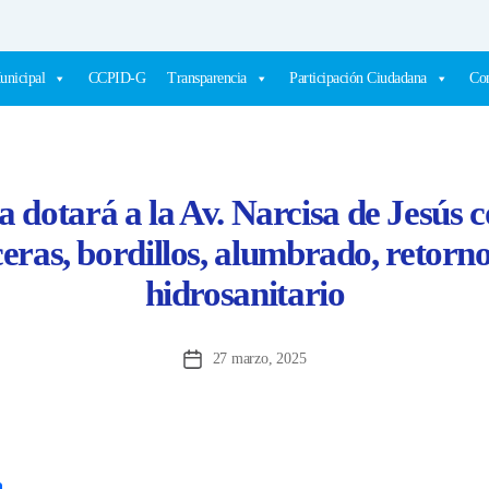
unicipal
CCPID-G
Transparencia
Participación Ciudadana
Com
 dotará a la Av. Narcisa de Jesús co
eras, bordillos, alumbrado, retorno
hidrosanitario
27 marzo, 2025
Fecha
de
la
entrada