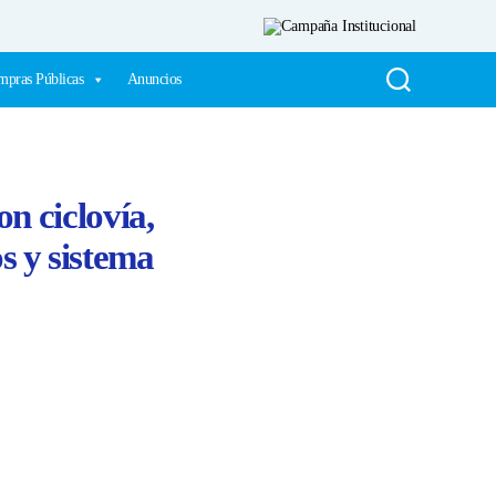
pras Públicas
Anuncios
n ciclovía,
s y sistema