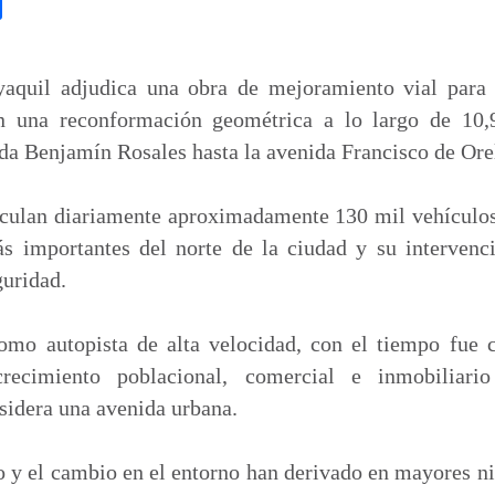
C
o
m
p
aquil adjudica una obra de mejoramiento vial para 
a
en una reconformación geométrica a lo largo de 10,
r
ida Benjamín Rosales hasta la avenida Francisco de Ore
t
i
irculan diariamente aproximadamente 130 mil vehículos
r
ás importantes del norte de la ciudad y su intervenc
guridad.
omo autopista de alta velocidad, con el tiempo fue 
crecimiento poblacional, comercial e inmobiliario
sidera una avenida urbana.
o y el cambio en el entorno han derivado en mayores niv