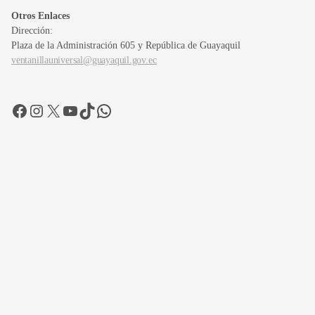
Otros Enlaces
Dirección:
Plaza de la Administración 605 y República de Guayaquil
ventanillauniversal@guayaquil.gov.ec
Facebook
Instagram
X
YouTube
TikTok
WhatsApp