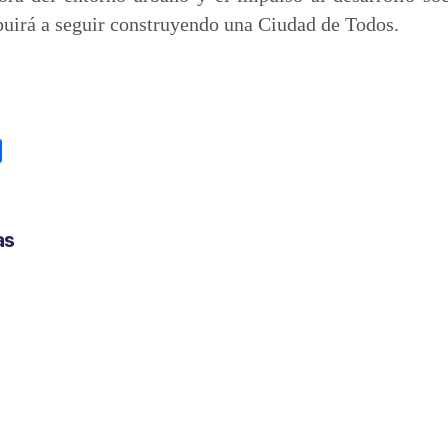
buirá a seguir construyendo una Ciudad de Todos.
C
o
m
p
as
a
r
t
i
r