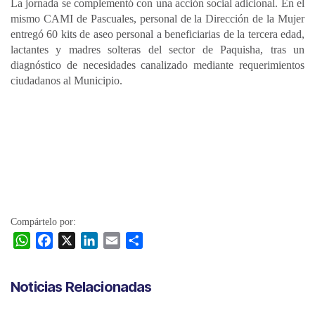
La jornada se complementó con una acción social adicional. En el
mismo CAMI de Pascuales, personal de la Dirección de la Mujer
entregó 60 kits de aseo personal a beneficiarias de la tercera edad,
lactantes y madres solteras del sector de Paquisha, tras un
diagnóstico de necesidades canalizado mediante requerimientos
ciudadanos al Municipio.
Compártelo por:
W
F
X
L
E
C
h
a
i
m
o
a
c
n
a
m
Noticias Relacionadas
t
e
k
i
p
s
b
e
l
a