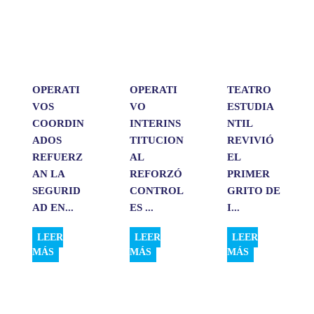
A
o
d
r
p
o
I
t
p
k
n
i
r
OPERATI
OPERATI
TEATRO
VOS
VO
ESTUDIA
COORDIN
INTERINS
NTIL
ADOS
TITUCION
REVIVIÓ
REFUERZ
AL
EL
AN LA
REFORZÓ
PRIMER
SEGURID
CONTROL
GRITO DE
AD EN...
ES ...
I...
LEER
LEER
LEER
MÁS
MÁS
MÁS