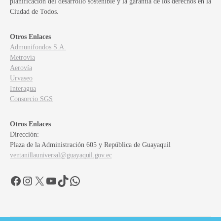
planificación del desarrollo sostenible y la garantía de los derechos en la
Ciudad de Todos.
Otros Enlaces
Admunifondos S.A.
Metrovía
Aerovía
Urvaseo
Interagua
Consorcio SGS
Otros Enlaces
Dirección:
Plaza de la Administración 605 y República de Guayaquil
ventanillauniversal@guayaquil.gov.ec
Facebook
Instagram
X
YouTube
TikTok
WhatsApp