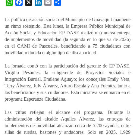
W
F
X
L
E
C
h
a
i
m
o
a
c
n
a
m
La política de acción social del Municipio de Guayaquil mantiene
t
e
k
i
p
un ritmo sostenido. Este lunes, la Empresa Pública Municipal de
s
b
e
l
a
Acción Social y Educación EP DASE realizó una nueva entrega
A
o
d
r
de implementos de movilidad (la segunda en lo que va de 2026)
p
o
I
t
en el CAMI de Pascuales, beneficiando a 75 ciudadanos con
movilidad reducida o algún tipo de discapacidad.
p
k
n
i
r
La jornada contó con la participación del gerente de EP DASE,
Virgilio Pesantes; la subgerente de Proyectos Sociales e
Integración Barrial, Emilene Aguayo; los concejales Emily Vera,
Terry Álvarez, July Álvarez, Arturo Escala y Ana Fuentes, junto a
los beneficiarios y sus cuidadores. Esta iniciativa se enmarca en el
programa Esperanza Ciudadana.
Las cifras reflejan el alcance del programa. Durante la
administración del alcalde Aquiles Alvarez, las entregas de
implementos de movilidad alcanzan cerca de 5.200 ayudas, entre
sillas de ruedas, bastones y andadores. Solo en 2025, 1.929