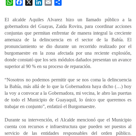
W
F
X
L
E
C
h
a
i
m
o
a
c
n
a
m
El alcalde Aquiles Alvarez hizo un llamado público a la
t
e
k
i
p
gobernadora del Guayas, Zaida Rovira, para coordinar acciones
s
b
e
l
a
conjuntas que permitan enfrentar de manera integral la creciente
A
o
d
r
amenaza de la delincuencia en el sector de la Bahía. El
p
o
I
t
pronunciamiento se dio durante un recorrido realizado por el
burgomaestre en la zona afectada por una reciente explosión,
p
k
n
i
donde constató que los seis módulos dañados presentan un avance
r
superior al 90 % en su proceso de reparación.
“Nosotros no podemos permitir que se nos coma la delincuencia
la Bahía, más allá de lo que la Gobernadora haya dicho (…) hoy
la voy a convocar a la Gobernadora, mi vecina, le abro las puertas
de todo el Municipio de Guayaquil, lo único que queremos es
trabajar en conjunto”, enfatizó el Burgomaestre.
Durante su intervención, el Alcalde mencionó que el Municipio
cuenta con recursos e infraestructura que pueden ser puestos al
servicio de las entidades responsables del orden público.