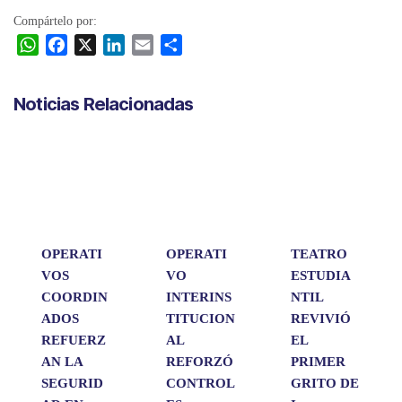
Compártelo por:
W
F
X
L
E
C
h
a
i
m
o
a
c
n
a
m
Noticias Relacionadas
t
e
k
i
p
s
b
e
l
a
A
o
d
r
p
o
I
t
p
k
n
i
r
OPERATI
OPERATI
TEATRO
VOS
VO
ESTUDIA
COORDIN
INTERINS
NTIL
ADOS
TITUCION
REVIVIÓ
REFUERZ
AL
EL
AN LA
REFORZÓ
PRIMER
SEGURID
CONTROL
GRITO DE