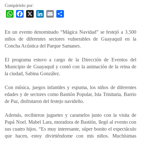
Compártelo por:
W
F
X
L
E
C
h
a
i
m
o
a
c
n
a
m
En un evento denominado “Mágica Navidad” se festejó a 3.500
t
e
k
i
p
niños de diferentes sectores vulnerables de Guayaquil en la
s
b
e
l
a
Concha Acústica del Parque Samanes.
A
o
d
r
p
o
I
t
El programa estuvo a cargo de la Dirección de Eventos del
Municipio de Guayaquil y contó con la animación de la reina de
p
k
n
i
la ciudad, Sabina González.
r
Con música, juegos infantiles y espuma, los niños de diferentes
edades y de sectores como Bastión Popular, Isla Trinitaria, Barrio
de Paz, disfrutaron del festejo navideño.
Además, recibieron juguetes y caramelos junto con la visita de
Papá Noel. Mabel Lara, moradora de Bastión, llegó al evento con
sus cuatro hijos. “Es muy interesante, súper bonito el espectáculo
que hacen, estoy divirtiéndome con mis niños. Muchísimas