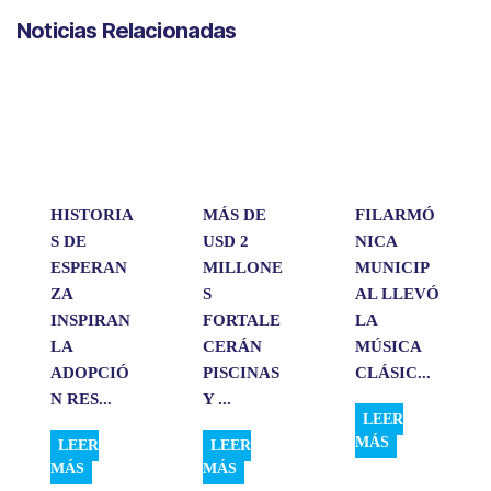
a
c
n
a
m
Noticias Relacionadas
t
e
k
i
p
s
b
e
l
a
A
o
d
r
p
o
I
t
p
k
n
i
r
HISTORIA
MÁS DE
FILARMÓ
S DE
USD 2
NICA
ESPERAN
MILLONE
MUNICIP
ZA
S
AL LLEVÓ
INSPIRAN
FORTALE
LA
LA
CERÁN
MÚSICA
ADOPCIÓ
PISCINAS
CLÁSIC...
N RES...
Y ...
LEER
MÁS
LEER
LEER
MÁS
MÁS