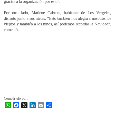
gracias a la organización por esto”.
Por otro lado, Marlene Cabrera, habitante de Los Vergeles,
disfrutó junto a sus nietas. “Esto también nos alegra a nosotros los
viejitos y también a los niños, así podemos recordar la Navidad”,
comentó.
Compártelo por:
W
F
X
L
E
C
h
a
i
m
o