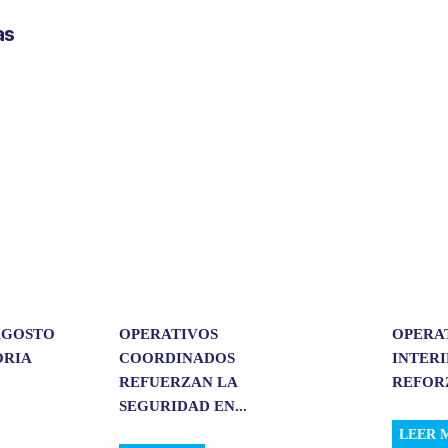
p
as
a
r
t
i
r
 AGOSTO
OPERATIVOS
OPERA
ORIA
COORDINADOS
INTER
REFUERZAN LA
REFORZ
SEGURIDAD EN...
LEER 