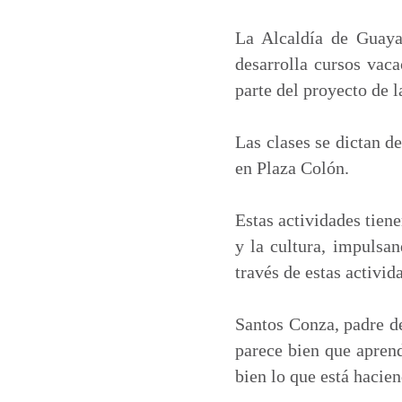
a
c
n
a
t
e
k
i
La Alcaldía de Guaya
s
b
e
l
desarrolla cursos vaca
A
o
d
parte del proyecto de 
p
o
I
p
k
n
Las clases se dictan de
en Plaza Colón.
Estas actividades tiene
y la cultura, impulsan
través de estas activid
Santos Conza, padre de
parece bien que aprend
bien lo que está hacien