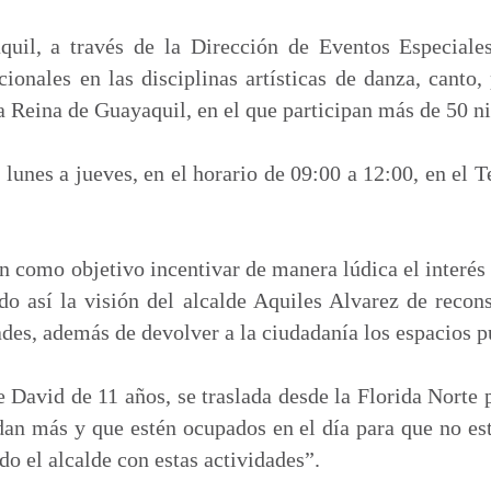
m
p
quil, a través de la Dirección de Eventos Especiale
a
cionales en las disciplinas artísticas de danza, canto,
r
la Reina de Guayaquil, en el que participan más de 50 n
t
i
 lunes a jueves, en el horario de 09:00 a 12:00, en el 
r
n como objetivo incentivar de manera lúdica el interés 
do así la visión del alcalde Aquiles Alvarez de reconst
ades, además de devolver a la ciudadanía los espacios p
 David de 11 años, se traslada desde la Florida Nort
an más y que estén ocupados en el día para que no est
do el alcalde con estas actividades”.