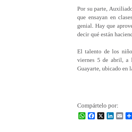
Por su parte, Auxiliad
que ensayan en clase
genial. Hay que aprove
decir qué están hacien
El talento de los niñ
viernes 5 de abril, a 
Guayarte, ubicado en l
Compártelo por:
W
F
X
L
E
h
a
i
m
a
c
n
a