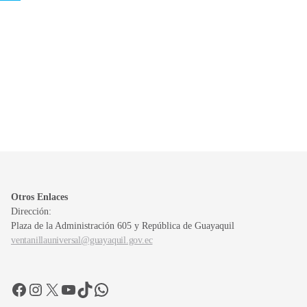
Otros Enlaces
Dirección:
Plaza de la Administración 605 y República de Guayaquil
ventanillauniversal@guayaquil.gov.ec
Facebook
Instagram
X
YouTube
TikTok
WhatsApp