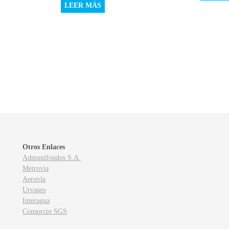
LEER MÁS
Otros Enlaces
Admunifondos S.A.
Metrovía
Aerovía
Urvaseo
Interagua
Consorcio SGS