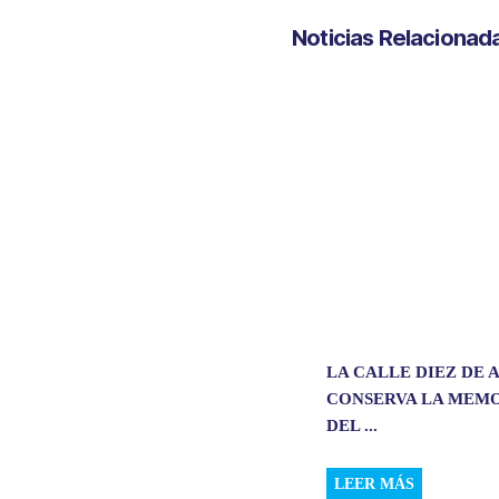
t
e
k
i
Noticias Relacionad
s
b
e
l
A
o
d
p
o
I
p
k
n
LA CALLE DIEZ DE
CONSERVA LA MEM
DEL ...
LEER MÁS