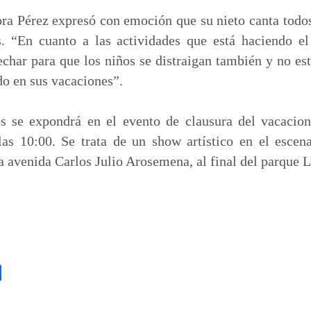
ora Pérez expresó con emoción que su nieto canta todos
s. “En cuanto a las actividades que está haciendo e
char para que los niños se distraigan también y no es
do en sus vacaciones”.
os se expondrá en el evento de clausura del vacaciona
las 10:00. Se trata de un show artístico en el escen
a avenida Carlos Julio Arosemena, al final del parque L
C
o
m