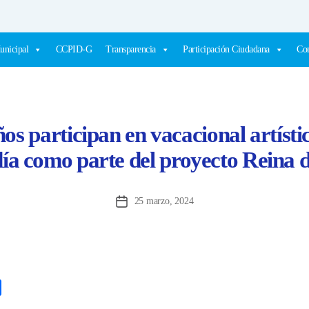
unicipal
CCPID-G
Transparencia
Participación Ciudadana
Com
os participan en vacacional artíst
día como parte del proyecto Reina
25 marzo, 2024
Fecha
de
la
entrada
C
o