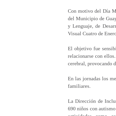
a
c
n
a
t
e
k
i
Con motivo del Día Mu
s
b
e
l
del Municipio de Guay
A
o
d
y Lenguaje, de Desar
p
o
I
Visual Cuatro de Enero
p
k
n
El objetivo fue sensib
relacionarse con ellos
cerebral, provocando d
En las jornadas los me
familiares.
La Dirección de Inclu
690 niños con autismo 
actividades como es