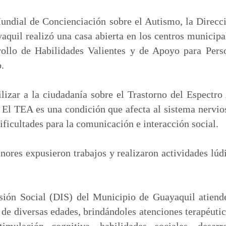
m
p
ndial de Concienciación sobre el Autismo, la Direcci
a
aquil realizó una casa abierta en los centros municip
r
rollo de Habilidades Valientes y de Apoyo para Pers
t
.
i
r
ilizar a la ciudadanía sobre el Trastorno del Espect
. El TEA es una condición que afecta al sistema nervi
ificultades para la comunicación e interacción social.
nores expusieron trabajos y realizaron actividades lúdi
sión Social (DIS) del Municipio de Guayaquil atiend
de diversas edades, brindándoles atenciones terapéuticas
timulación cognitiva, habilidades sociales, desar