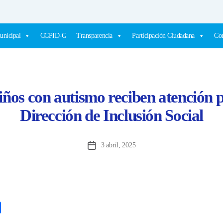
unicipal
CCPID-G
Transparencia
Participación Ciudadana
Com
ños con autismo reciben atención p
Dirección de Inclusión Social
3 abril, 2025
Fecha
de
la
entrada
C
o