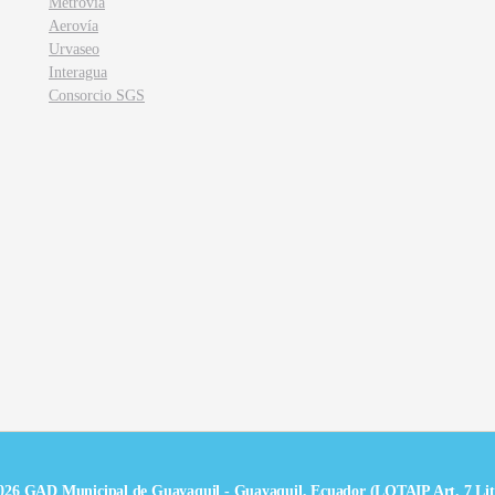
Metrovía
Aerovía
Urvaseo
Interagua
Consorcio SGS
026 GAD Municipal de Guayaquil - Guayaquil, Ecuador (LOTAIP Art. 7 Lit