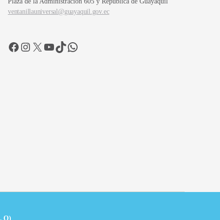
Plaza de la Administración 605 y República de Guayaquil
ventanillauniversal@guayaquil.gov.ec
Facebook
Instagram
X
YouTube
TikTok
WhatsApp
. O)