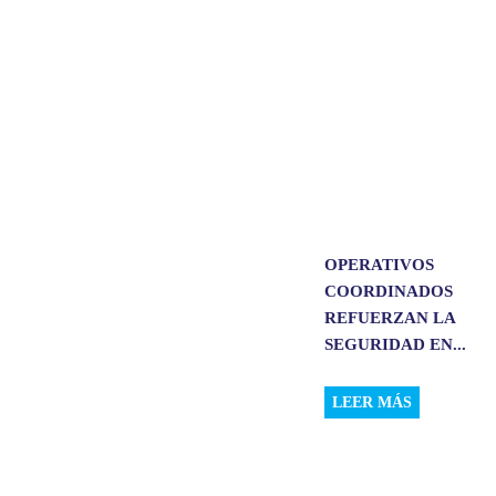
p
k
n
OPERATIVOS
COORDINADOS
REFUERZAN LA
SEGURIDAD EN...
LEER MÁS