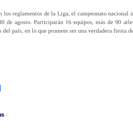
n los reglamentos de la Liga, el campeonato nacional in
30 de agosto. Participarán 16 equipos, más de 90 atle
 del país, en lo que promete ser una verdadera fiesta d
C
o
m
p
as
a
r
t