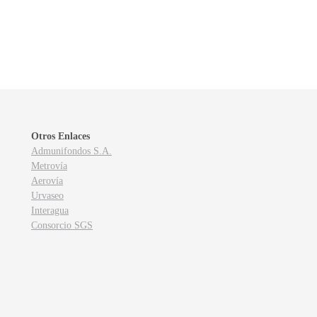
Otros Enlaces
Admunifondos S.A.
Metrovía
Aerovía
Urvaseo
Interagua
Consorcio SGS