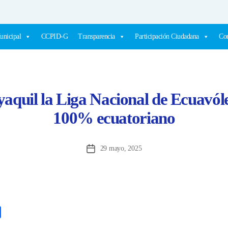
unicipal
CCPID-G
Transparencia
Participación Ciudadana
Com
aquil la Liga Nacional de Ecuavóle
100% ecuatoriano
29 mayo, 2025
Fecha
de
la
entrada
C
o