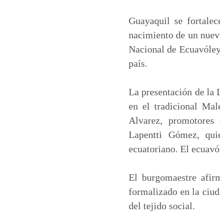
a
c
n
a
t
e
k
i
Guayaquil se fortale
s
b
e
l
nacimiento de un nuevo
A
o
d
Nacional de Ecuavóley,
p
o
I
país.
p
k
n
La presentación de la 
en el tradicional Mal
Alvarez, promotores 
Lapentti Gómez, qui
ecuatoriano. El ecuavó
El burgomaestre afir
formalizado en la ciud
del tejido social.