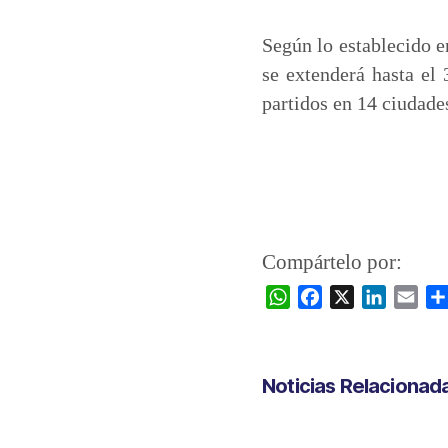
Según lo establecido e
se extenderá hasta el 
partidos en 14 ciudades
Compártelo por:
W
F
X
L
E
h
a
i
m
a
c
n
a
t
e
k
i
Noticias Relacionad
s
b
e
l
A
o
d
p
o
I