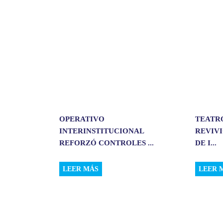
i
r
OPERATIVO
TEATR
INTERINSTITUCIONAL
REVIVI
REFORZÓ CONTROLES ...
DE I...
LEER MÁS
LEER 