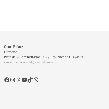
Otros Enlaces
Dirección:
Plaza de la Administración 605 y República de Guayaquil
ventanillauniversal@guayaquil.gov.ec
Facebook
Instagram
X
YouTube
TikTok
WhatsApp