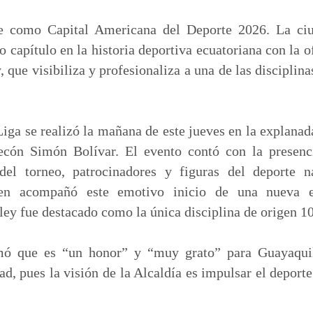
m
p
ce como Capital Americana del Deporte 2026. La ciu
a
 capítulo en la historia deportiva ecuatoriana con la of
r
 que visibiliza y profesionaliza a una de las disciplina
t
i
r
Liga se realizó la mañana de este jueves en la explan
ecón Simón Bolívar. El evento contó con la presenc
del torneo, patrocinadores y figuras del deporte 
en acompañó este emotivo inicio de una nueva e
ley fue destacado como la única disciplina de origen 1
mó que es “un honor” y “muy grato” para Guayaqui
ad, pues la visión de la Alcaldía es impulsar el deporte