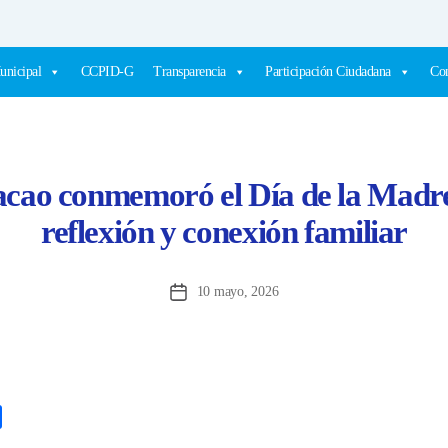
unicipal
CCPID-G
Transparencia
Participación Ciudadana
Com
cao conmemoró el Día de la Madre 
reflexión y conexión familiar
10 mayo, 2026
Fecha
de
la
entrada
C
o