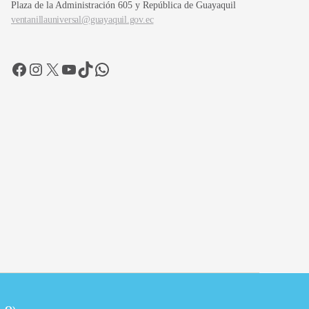
Plaza de la Administración 605 y República de Guayaquil
ventanillauniversal@guayaquil.gov.ec
Facebook
Instagram
X
YouTube
TikTok
WhatsApp