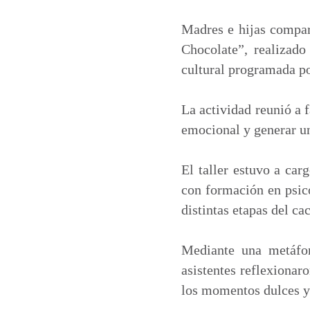
a
c
n
a
t
e
k
i
Madres e hijas compart
s
b
e
l
Chocolate”, realizad
A
o
d
cultural programada po
p
o
I
p
k
n
La actividad reunió a 
emocional y generar un
El taller estuvo a car
con formación en psico
distintas etapas del ca
Mediante una metáfor
asistentes reflexionar
los momentos dulces y 