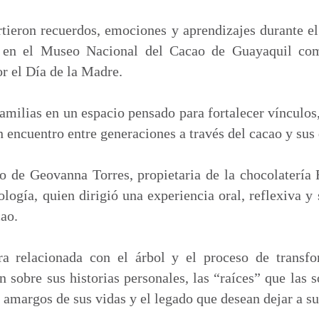
m
p
ieron recuerdos, emociones y aprendizajes durante el
a
o en el Museo Nacional del Cacao de Guayaquil co
r
r el Día de la Madre.
t
i
familias en un espacio pensado para fortalecer vínculos
r
 encuentro entre generaciones a través del cacao y sus
go de Geovanna Torres, propietaria de la chocolatería
logía, quien dirigió una experiencia oral, reflexiva y 
cao.
a relacionada con el árbol y el proceso de transfor
on sobre sus historias personales, las “raíces” que las
amargos de sus vidas y el legado que desean dejar a su