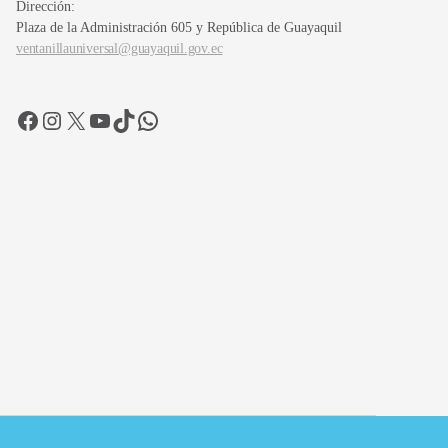
Dirección:
Plaza de la Administración 605 y República de Guayaquil
ventanillauniversal@guayaquil.gov.ec
Facebook
Instagram
X
YouTube
TikTok
WhatsApp