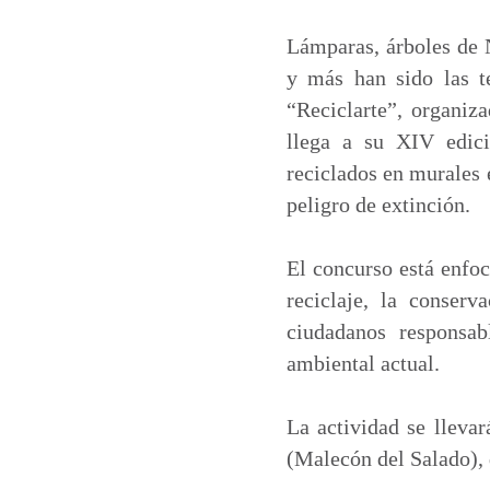
a
c
n
a
t
e
k
i
Lámparas, árboles de N
s
b
e
l
y más han sido las t
A
o
d
“Reciclarte”, organi
p
o
I
llega a su XIV edici
p
k
n
reciclados en murales e
peligro de extinción.
El concurso está enfoc
reciclaje, la conser
ciudadanos responsab
ambiental actual.
La actividad se lleva
(Malecón del Salado), 