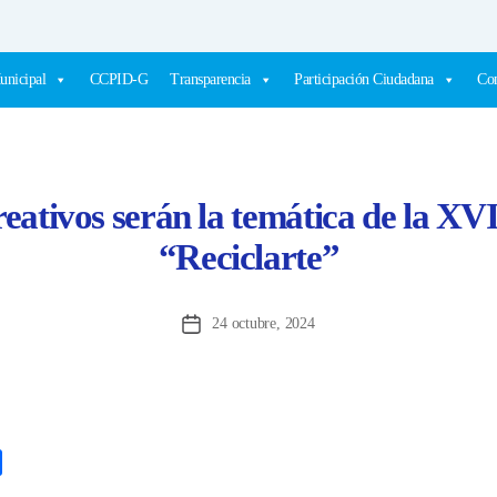
unicipal
CCPID-G
Transparencia
Participación Ciudadana
Com
eativos serán la temática de la XVI
“Reciclarte”
24 octubre, 2024
Fecha
de
la
entrada
C
o