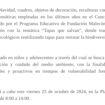
m
p
avidad, cuadros, objetos de decoración, esculturas co
a
emáticas empleadas en los últimos años en el Con
r
zado por el Programa Educativo de Fundación Malecón
t
ón con la temática “Tapas que salvan”, donde tra
i
cológicos reutilizando tapas para retratar la biodivers
r
ado en niños y adolescentes a través del cual se busca
vación y cuidado del medio ambiente, con la finali
les y proactivos en tiempos de vulnerabilidad fre
rá a cabo este viernes 25 de octubre de 2024, en la P
de 8:00 a 14:00.