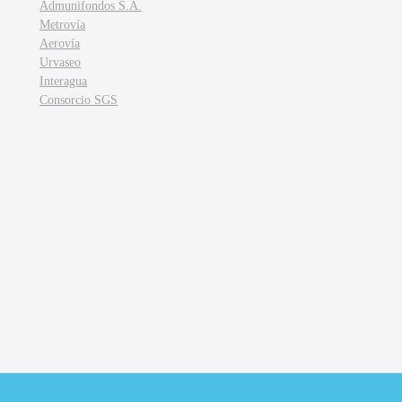
Admunifondos S.A.
Metrovía
Aerovía
Urvaseo
Interagua
Consorcio SGS