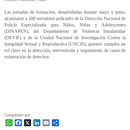
Las jornadas de formación, desarrolladas durante mayo y junio,
alcanzaron a 200 servidores policiales de la Dirección Nacional de
Policía Especializada para Niños, Niñas y Adolescentes
(DINAPEN), del Departamento de Violencia Intrafamiliar
(DEVIF) y de la Unidad Nacional de Investigación Contra la
Integridad Sexual y Reproductiva (UNCIS), quienes cumplen un
rol clave en la detección, intervención y seguimiento de casos de
vulneración de derechos.
Compártelo por:
W
F
X
L
E
C
h
a
i
m
o