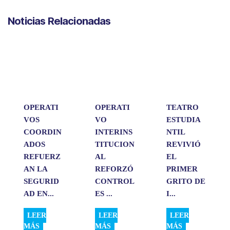
a
c
n
a
m
Noticias Relacionadas
t
e
k
i
p
s
b
e
l
a
A
o
d
r
p
o
I
t
p
k
n
i
r
OPERATI
OPERATI
TEATRO
VOS
VO
ESTUDIA
COORDIN
INTERINS
NTIL
ADOS
TITUCION
REVIVIÓ
REFUERZ
AL
EL
AN LA
REFORZÓ
PRIMER
SEGURID
CONTROL
GRITO DE
AD EN...
ES ...
I...
LEER
LEER
LEER
MÁS
MÁS
MÁS