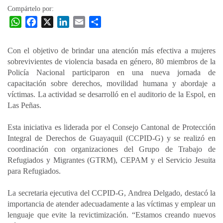
Compártelo por:
W
F
X
L
E
C
h
a
i
m
o
a
c
n
a
m
Con el objetivo de brindar una atención más efectiva a mujeres
t
e
k
i
p
sobrevivientes de violencia basada en género, 80 miembros de la
s
b
e
l
a
Policía Nacional participaron en una nueva jornada de
A
o
d
r
capacitación sobre derechos, movilidad humana y abordaje a
p
o
I
t
víctimas. La actividad se desarrolló en el auditorio de la Espol, en
Las Peñas.
p
k
n
i
r
Esta iniciativa es liderada por el Consejo Cantonal de Protección
Integral de Derechos de Guayaquil (CCPID-G) y se realizó en
coordinación con organizaciones del Grupo de Trabajo de
Refugiados y Migrantes (GTRM), CEPAM y el Servicio Jesuita
para Refugiados.
La secretaria ejecutiva del CCPID-G, Andrea Delgado, destacó la
importancia de atender adecuadamente a las víctimas y emplear un
lenguaje que evite la revictimización. “Estamos creando nuevos