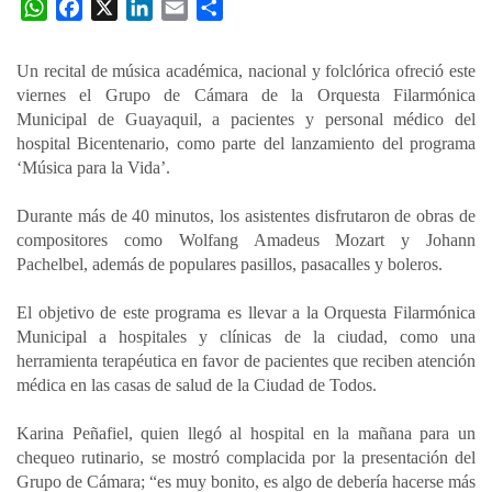
W
F
X
L
E
C
h
a
i
m
o
a
c
n
a
m
Un recital de música académica, nacional y folclórica ofreció este
t
e
k
i
p
viernes el Grupo de Cámara de la Orquesta Filarmónica
s
b
e
l
a
Municipal de Guayaquil, a pacientes y personal médico del
A
o
d
r
hospital Bicentenario, como parte del lanzamiento del programa
p
o
I
t
‘Música para la Vida’.
p
k
n
i
Durante más de 40 minutos, los asistentes disfrutaron de obras de
r
compositores como Wolfang Amadeus Mozart y Johann
Pachelbel, además de populares pasillos, pasacalles y boleros.
El objetivo de este programa es llevar a la Orquesta Filarmónica
Municipal a hospitales y clínicas de la ciudad, como una
herramienta terapéutica en favor de pacientes que reciben atención
médica en las casas de salud de la Ciudad de Todos.
Karina Peñafiel, quien llegó al hospital en la mañana para un
chequeo rutinario, se mostró complacida por la presentación del
Grupo de Cámara; “es muy bonito, es algo de debería hacerse más