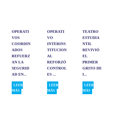
A
o
d
r
p
o
I
t
p
k
n
i
r
OPERATI
OPERATI
TEATRO
VOS
VO
ESTUDIA
COORDIN
INTERINS
NTIL
ADOS
TITUCION
REVIVIÓ
REFUERZ
AL
EL
AN LA
REFORZÓ
PRIMER
SEGURID
CONTROL
GRITO DE
AD EN...
ES ...
I...
LEER
LEER
LEER
MÁS
MÁS
MÁS