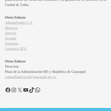
Ciudad de Todos.
Otros Enlaces
Admunifondos S.A.
Metrovía
Aerovía
Urvaseo
Interagua
Consorcio SGS
Otros Enlaces
Dirección:
Plaza de la Administración 605 y República de Guayaquil
ventanillauniversal@guayaquil.gov.ec
Facebook
Instagram
X
YouTube
TikTok
WhatsApp