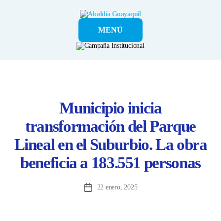
Alcaldía
MENÚ
Guayaquil
Municipio inicia
transformación del Parque
Lineal en el Suburbio. La obra
beneficia a 183.551 personas
22 enero, 2025
Fecha
de
la
entrada