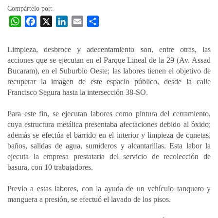
Compártelo por:
W
F
X
L
E
C
h
a
i
m
o
a
c
n
a
m
Limpieza, desbroce y adecentamiento son, entre otras, las
t
e
k
i
p
acciones que se ejecutan en el Parque Lineal de la 29 (Av. Assad
s
b
e
l
a
Bucaram), en el Suburbio Oeste; las labores tienen el objetivo de
A
o
d
r
recuperar la imagen de este espacio público, desde la calle
p
o
I
t
Francisco Segura hasta la intersección 38-SO.
p
k
n
i
Para este fin, se ejecutan labores como pintura del cerramiento,
r
cuya estructura metálica presentaba afectaciones debido al óxido;
además se efectúa el barrido en el interior y limpieza de cunetas,
baños, salidas de agua, sumideros y alcantarillas. Esta labor la
ejecuta la empresa prestataria del servicio de recolección de
basura, con 10 trabajadores.
Previo a estas labores, con la ayuda de un vehículo tanquero y
manguera a presión, se efectuó el lavado de los pisos.