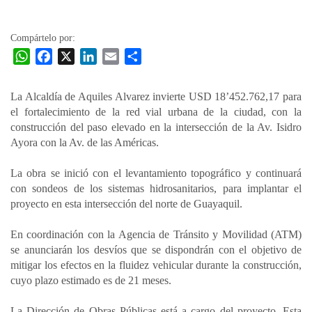
la
entrada
Compártelo por:
W
F
X
L
E
C
h
a
i
m
o
a
c
n
a
m
La Alcaldía de Aquiles Alvarez invierte USD 18’452.762,17 para
t
e
k
i
p
el fortalecimiento de la red vial urbana de la ciudad, con la
s
b
e
l
a
construcción del paso elevado en la intersección de la Av. Isidro
A
o
d
r
Ayora con la Av. de las Américas.
p
o
I
t
La obra se inició con el levantamiento topográfico y continuará
p
k
n
i
con sondeos de los sistemas hidrosanitarios, para implantar el
r
proyecto en esta intersección del norte de Guayaquil.
En coordinación con la Agencia de Tránsito y Movilidad (ATM)
se anunciarán los desvíos que se dispondrán con el objetivo de
mitigar los efectos en la fluidez vehicular durante la construcción,
cuyo plazo estimado es de 21 meses.
La Dirección de Obras Públicas está a cargo del proyecto. Esta