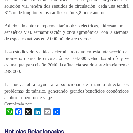
solución vial tendrá dos sentidos de circulación, cada una tendrá
315 m de longitud y los carriles serán 3,8 m de ancho.
Adicionalmente se implementarán obras eléctricas, hidrosanitarias,
señalética vial, semaforización y obra agronómica, con la siembra
de especies nativas en 2.000 m2 de área verde.
Los estudios de vialidad determinaron que en esta intersección el
promedio diario de circulación es 104.000 vehículos al día y se
estima que para el año 2040, la afluencia sea de aproximadamente
238.000.
La nueva obra ayudará a solucionar de manera directa los
problemas de tránsito, generando grandes beneficios económicos
al ahorrar tiempo de viaje.
Compártelo por:
W
F
X
L
E
C
h
a
i
m
o
a
c
n
a
m
Noticias Relacionadas