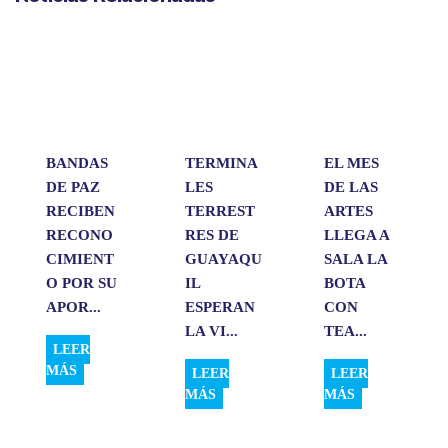
t
e
k
i
p
s
b
e
l
a
A
o
d
r
p
o
I
t
p
k
n
i
r
BANDAS
TERMINA
EL MES
DE PAZ
LES
DE LAS
RECIBEN
TERREST
ARTES
RECONO
RES DE
LLEGA A
CIMIENT
GUAYAQU
SALA LA
O POR SU
IL
BOTA
APOR...
ESPERAN
CON
LA VI...
TEA...
LEER
MÁS
LEER
LEER
MÁS
MÁS