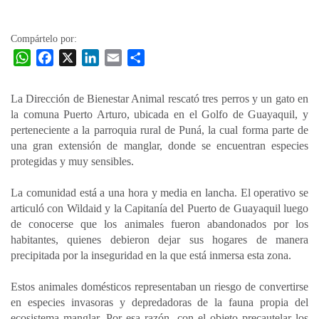
la
entrada
Compártelo por:
W
F
X
L
E
C
h
a
i
m
o
a
c
n
a
m
La Dirección de Bienestar Animal rescató tres perros y un gato en
t
e
k
i
p
la comuna Puerto Arturo, ubicada en el Golfo de Guayaquil, y
s
b
e
l
a
perteneciente a la parroquia rural de Puná, la cual forma parte de
A
o
d
r
una gran extensión de manglar, donde se encuentran especies
p
o
I
t
protegidas y muy sensibles.
p
k
n
i
La comunidad está a una hora y media en lancha. El operativo se
r
articuló con Wildaid y la Capitanía del Puerto de Guayaquil luego
de conocerse que los animales fueron abandonados por los
habitantes, quienes debieron dejar sus hogares de manera
precipitada por la inseguridad en la que está inmersa esta zona.
Estos animales domésticos representaban un riesgo de convertirse
en especies invasoras y depredadoras de la fauna propia del
ecosistema manglar. Por esa razón, con el objeto precautelar los