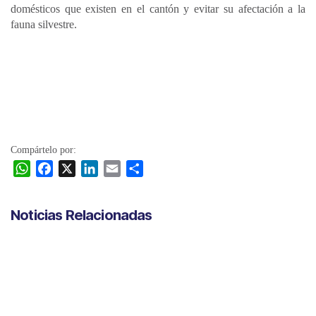
domésticos que existen en el cantón y evitar su afectación a la
fauna silvestre.
Compártelo por:
W
F
X
L
E
C
h
a
i
m
o
a
c
n
a
m
Noticias Relacionadas
t
e
k
i
p
s
b
e
l
a
A
o
d
r
p
o
I
t
p
k
n
i
r