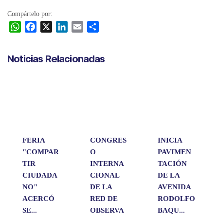
Compártelo por:
W
F
X
L
E
C
h
a
i
m
o
a
c
n
a
m
Noticias Relacionadas
t
e
k
i
p
s
b
e
l
a
A
o
d
r
p
o
I
t
p
k
n
i
r
FERIA
CONGRES
INICIA
"COMPAR
O
PAVIMEN
TIR
INTERNA
TACIÓN
CIUDADA
CIONAL
DE LA
NO"
DE LA
AVENIDA
ACERCÓ
RED DE
RODOLFO
SE...
OBSERVA
BAQU...