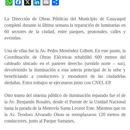
W
F
X
L
E
C
h
a
i
m
o
a
c
n
a
m
La Dirección de Obras Públicas del Municipio de Guayaquil
t
e
k
i
p
completó durante la última semana la reparación de luminarias en
s
b
e
l
a
60 sectores de la ciudad, entre parques, peatonales, calles y
A
o
d
r
avenidas.
p
o
I
t
Una de ellas fue la Av. Pedro Menéndez Gilbert. En este punto, la
p
k
n
i
Coordinación de Obras Eléctricas rehabilitó 600 metros del
r
cableado ubicado en el parterre derecho (sentido norte – sur),
devolviendo la iluminación a esta arteria principal de la urbe y
beneficiando a conductores y moradores de las ciudadelas
aledañas. Estos trabajos se ejecutaron junto con CNEL EP.
Otro tramo del sistema público de iluminación reparado fue el de
la Av. Benjamín Rosales, desde el Puente de la Unidad Nacional
hasta la parada de la Metrovía Santa Leonor Este. Mientras que en
la Av. Teodoro Alvarado Oleas se reemplazaron 120 metros de
conductores, junto al Parque Samanes.