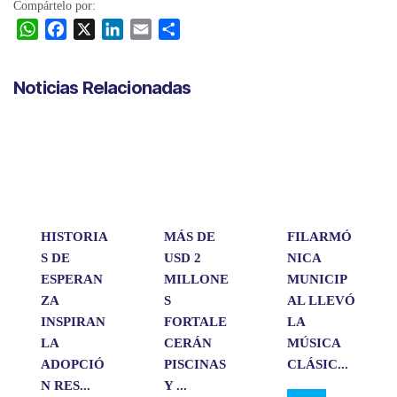
Compártelo por:
W
F
X
L
E
C
h
a
i
m
o
a
c
n
a
m
Noticias Relacionadas
t
e
k
i
p
s
b
e
l
a
A
o
d
r
p
o
I
t
p
k
n
i
r
HISTORIA
MÁS DE
FILARMÓ
S DE
USD 2
NICA
ESPERAN
MILLONE
MUNICIP
ZA
S
AL LLEVÓ
INSPIRAN
FORTALE
LA
LA
CERÁN
MÚSICA
ADOPCIÓ
PISCINAS
CLÁSIC...
N RES...
Y ...