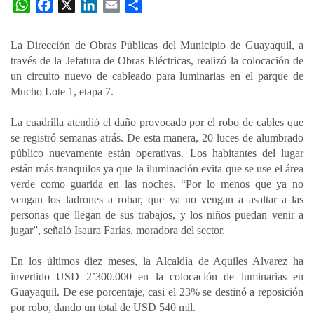
W
F
X
L
E
C
h
a
i
m
o
a
c
n
a
m
La Dirección de Obras Públicas del Municipio de Guayaquil, a
t
e
k
i
p
través de la Jefatura de Obras Eléctricas, realizó la colocación de
s
b
e
l
a
un circuito nuevo de cableado para luminarias en el parque de
A
o
d
r
Mucho Lote 1, etapa 7.
p
o
I
t
La cuadrilla atendió el daño provocado por el robo de cables que
p
k
n
i
se registró semanas atrás. De esta manera, 20 luces de alumbrado
r
público nuevamente están operativas. Los habitantes del lugar
están más tranquilos ya que la iluminación evita que se use el área
verde como guarida en las noches. “Por lo menos que ya no
vengan los ladrones a robar, que ya no vengan a asaltar a las
personas que llegan de sus trabajos, y los niños puedan venir a
jugar”, señaló Isaura Farías, moradora del sector.
En los últimos diez meses, la Alcaldía de Aquiles Alvarez ha
invertido USD 2’300.000 en la colocación de luminarias en
Guayaquil. De ese porcentaje, casi el 23% se destinó a reposición
por robo, dando un total de USD 540 mil.