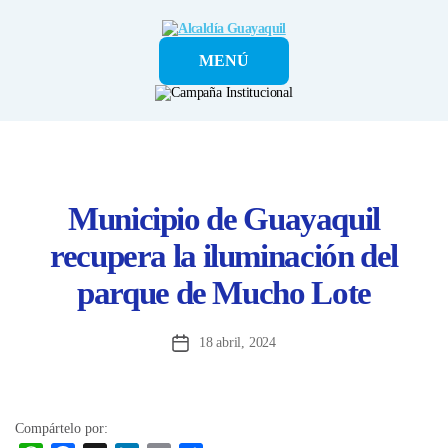
Alcaldía
MENÚ
Guayaquil
Municipio de Guayaquil
recupera la iluminación del
parque de Mucho Lote
18 abril, 2024
Fecha
de
la
entrada
Compártelo por: