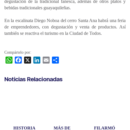
degustación de la tradicional fanesca, además de otros platos y
bebidas tradicionales guayaquileñas.
En la escalinata Diego Noboa del cerro Santa Ana habrá una feria
de emprendedores, con degustación y venta de productos. Así
también se reactiva el turismo en la Ciudad de Todos.
Compártelo por:
W
F
X
L
E
C
h
a
i
m
o
a
c
n
a
m
Noticias Relacionadas
t
e
k
i
p
s
b
e
l
a
A
o
d
r
p
o
I
t
p
k
n
i
r
HISTORIA
MÁS DE
FILARMÓ