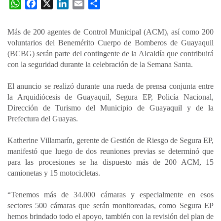
W
F
X
L
E
C
h
a
i
m
o
a
c
n
a
m
Más de 200 agentes de Control Municipal (ACM), así como 200
t
e
k
i
p
voluntarios del Benemérito Cuerpo de Bomberos de Guayaquil
s
b
e
l
a
(BCBG) serán parte del contingente de la Alcaldía que contribuirá
A
o
d
r
con la seguridad durante la celebración de la Semana Santa.
p
o
I
t
El anuncio se realizó durante una rueda de prensa conjunta entre
p
k
n
i
la Arquidiócesis de Guayaquil, Segura EP, Policía Nacional,
r
Dirección de Turismo del Municipio de Guayaquil y de la
Prefectura del Guayas.
Katherine Villamarín, gerente de Gestión de Riesgo de Segura EP,
manifestó que luego de dos reuniones previas se determinó que
para las procesiones se ha dispuesto más de 200 ACM, 15
camionetas y 15 motocicletas.
“Tenemos más de 34.000 cámaras y especialmente en esos
sectores 500 cámaras que serán monitoreadas, como Segura EP
hemos brindado todo el apoyo, también con la revisión del plan de