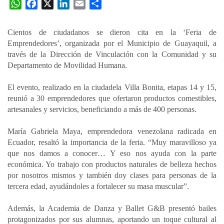
W
F
X
L
E
C
h
a
i
m
o
a
c
n
a
m
Cientos de ciudadanos se dieron cita en la ‘Feria de
t
e
k
i
p
Emprendedores’, organizada por el Municipio de Guayaquil, a
s
b
e
l
a
través de la Dirección de Vinculación con la Comunidad y su
A
o
d
r
Departamento de Movilidad Humana.
p
o
I
t
El evento, realizado en la ciudadela Villa Bonita, etapas 14 y 15,
p
k
n
i
reunió a 30 emprendedores que ofertaron productos comestibles,
r
artesanales y servicios, beneficiando a más de 400 personas.
María Gabriela Maya, emprendedora venezolana radicada en
Ecuador, resaltó la importancia de la feria. “Muy maravilloso ya
que nos damos a conocer… Y eso nos ayuda con la parte
económica. Yo trabajo con productos naturales de belleza hechos
por nosotros mismos y también doy clases para personas de la
tercera edad, ayudándoles a fortalecer su masa muscular”.
Además, la Academia de Danza y Ballet G&B presentó bailes
protagonizados por sus alumnas, aportando un toque cultural al