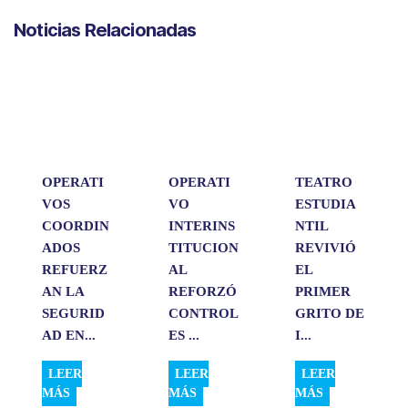
a
c
n
a
m
Noticias Relacionadas
t
e
k
i
p
s
b
e
l
a
A
o
d
r
p
o
I
t
p
k
n
i
r
OPERATI
OPERATI
TEATRO
VOS
VO
ESTUDIA
COORDIN
INTERINS
NTIL
ADOS
TITUCION
REVIVIÓ
REFUERZ
AL
EL
AN LA
REFORZÓ
PRIMER
SEGURID
CONTROL
GRITO DE
AD EN...
ES ...
I...
LEER
LEER
LEER
MÁS
MÁS
MÁS