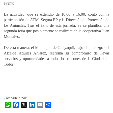
evento.
La actividad, que se extendió de 10:00 a 16:00, contó con la
participación de ATM, Segura EP y la Dirección de Protección de
los Animales. Tras el éxito de esta jornada, ya se planifica una
segunda feria que posiblemente se realizará en la cooperativa Juan
Montalvo.
De esta manera, el Municipio de Guayaquil, bajo el liderazgo del
Alcalde Aquiles Alvarez, reafirma su compromiso de llevar
servicios y oportunidades a todos los rincones de la Ciudad de
Todos.
Compártelo por:
W
F
X
L
E
C
h
a
i
m
o