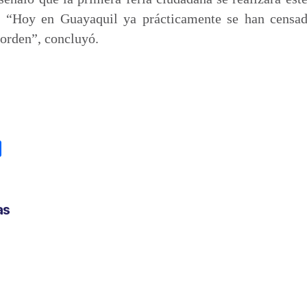
l. “Hoy en Guayaquil ya prácticamente se han censad
 orden”, concluyó.
C
o
m
p
as
a
r
t
i
r