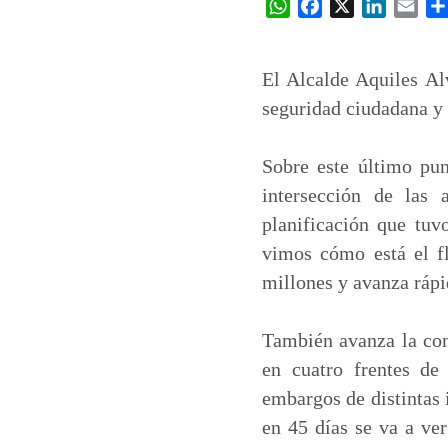
W
F
X
L
E
h
a
i
m
a
c
n
a
t
e
k
i
El Alcalde Aquiles Alv
s
b
e
l
seguridad ciudadana y 
A
o
d
p
o
I
Sobre este último pun
p
k
n
intersección de las
planificación que tu
vimos cómo está el fl
millones y avanza rápi
También avanza la con
en cuatro frentes de 
embargos de distintas 
en 45 días se va a ver