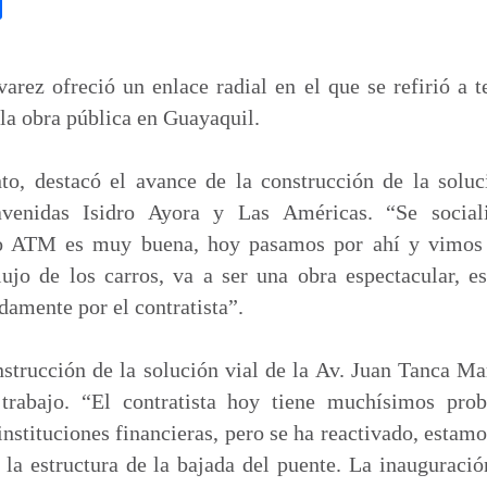
C
o
m
p
arez ofreció un enlace radial en el que se refirió a 
a
la obra pública en Guayaquil.
r
t
to, destacó el avance de la construcción de la soluc
i
 avenidas Isidro Ayora y Las Américas. “Se social
r
vo ATM es muy buena, hoy pasamos por ahí y vimos
ujo de los carros, va a ser una obra espectacular, 
damente por el contratista”.
strucción de la solución vial de la Av. Juan Tanca Ma
trabajo. “El contratista hoy tiene muchísimos prob
instituciones financieras, pero se ha reactivado, estam
 la estructura de la bajada del puente. La inauguració