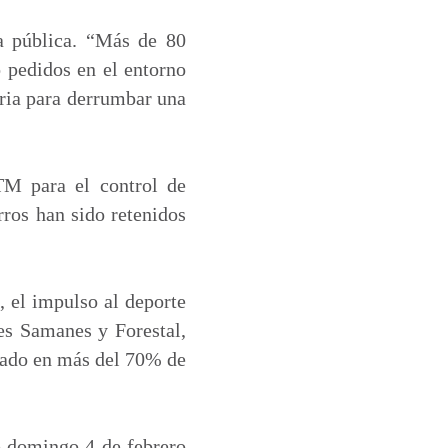
za pública. “Más de 80
o pedidos en el entorno
aria para derrumbar una
TM para el control de
rros han sido retenidos
, el impulso al deporte
es Samanes y Forestal,
nado en más del 70% de
te domingo 4 de febrero