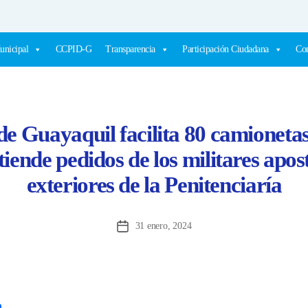
unicipal
CCPID-G
Transparencia
Participación Ciudadana
Com
e Guayaquil facilita 80 camionetas
tiende pedidos de los militares apos
exteriores de la Penitenciaría
31 enero, 2024
Fecha
de
la
entrada