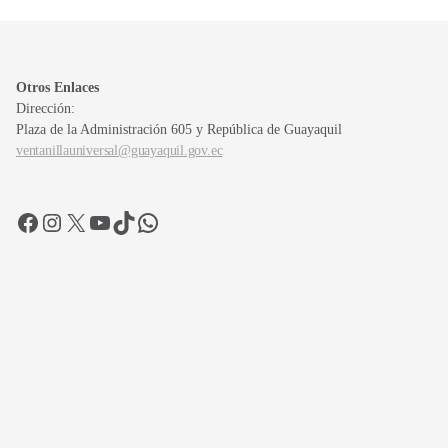
Otros Enlaces
Dirección:
Plaza de la Administración 605 y República de Guayaquil
ventanillauniversal@guayaquil.gov.ec
Facebook
Instagram
X
YouTube
TikTok
WhatsApp