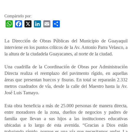
la
entrada
Compártelo por:
W
F
X
L
E
C
h
a
i
m
o
a
c
n
a
m
La Dirección de Obras Públicas del Municipio de Guayaquil
t
e
k
i
p
interviene en los puntos críticos de la Av. Antonio Parra Velasco, a
s
b
e
l
a
la altura de la ciudadela Guayacanes, al norte de la ciudad.
A
o
d
r
p
o
I
t
Una cuadrilla de la Coordinación de Obras por Administración
Directa realiza el reemplazo del pavimento rígido, en aquellas
p
k
n
i
áreas que presentan huecos y fisuras. En total se repararán 2.332
r
metros cuadrados de vía, desde la calle del Maestro hasta la Av.
José Luis Tamayo.
Esta obra beneficia a más de 25.000 personas de manera directa,
entre moradores de la zona, dueños de negocios y padres de
familia que llevan a sus hijos a las instituciones educativas
ubicadas a lo largo de esta avenida. “Gracias a Dios están
trabajando rápido, porque es una vía que necesitamos andar. La