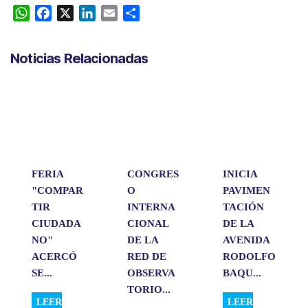
W
F
X
L
E
C
h
a
i
m
o
a
c
n
a
m
Noticias Relacionadas
t
e
k
i
p
s
b
e
l
a
A
o
d
r
p
o
I
t
p
k
n
i
r
FERIA
CONGRES
INICIA
"COMPAR
O
PAVIMEN
TIR
INTERNA
TACIÓN
CIUDADA
CIONAL
DE LA
NO"
DE LA
AVENIDA
ACERCÓ
RED DE
RODOLFO
SE...
OBSERVA
BAQU...
TORIO...
LEER
LEER