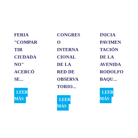
p
o
I
t
p
k
n
i
r
FERIA
CONGRES
INICIA
"COMPAR
O
PAVIMEN
TIR
INTERNA
TACIÓN
CIUDADA
CIONAL
DE LA
NO"
DE LA
AVENIDA
ACERCÓ
RED DE
RODOLFO
SE...
OBSERVA
BAQU...
TORIO...
LEER
LEER
MÁS
MÁS
LEER
MÁS