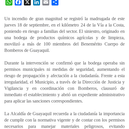
W
F
X
L
E
C
h
a
i
m
o
a
c
n
a
m
Un incendio de gran magnitud se registró la madrugada de este
t
e
k
i
p
jueves 18 de septiembre, en el kilómetro 24 de la Vía a la Costa,
s
b
e
l
a
poniendo en riesgo a familias del sector. El siniestro, originado en
A
o
d
r
una bodega de productos químicos agrícolas y de limpieza,
p
o
I
t
movilizó a más de 100 miembros del Benemérito Cuerpo de
Bomberos de Guayaquil.
p
k
n
i
r
Durante la intervención se confirmó que la bodega operaba sin
permisos municipales ni medidas de seguridad, aumentando el
riesgo de propagación y afectación a la ciudadanía. Frente a esta
irregularidad, el Municipio, a través de la Dirección de Justicia y
Vigilancia y en coordinación con Bomberos, clausuró de
inmediato el establecimiento y abrió un expediente administrativo
para aplicar las sanciones correspondientes.
La Alcaldía de Guayaquil recuerda a la ciudadanía la importancia
de cumplir con la normativa vigente y de contar con los permisos
necesarios para manejar materiales peligrosos, evitando