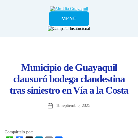
Alcaldía
MENÚ
Guayaquil
Municipio de Guayaquil
clausuró bodega clandestina
tras siniestro en Vía a la Costa
18 septiembre, 2025
Fecha
de
la
entrada
Compártelo por: