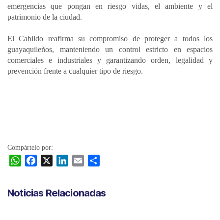
emergencias que pongan en riesgo vidas, el ambiente y el
patrimonio de la ciudad.
El Cabildo reafirma su compromiso de proteger a todos los
guayaquileños, manteniendo un control estricto en espacios
comerciales e industriales y garantizando orden, legalidad y
prevención frente a cualquier tipo de riesgo.
Compártelo por:
W
F
X
L
E
C
h
a
i
m
o
a
c
n
a
m
Noticias Relacionadas
t
e
k
i
p
s
b
e
l
a
A
o
d
r