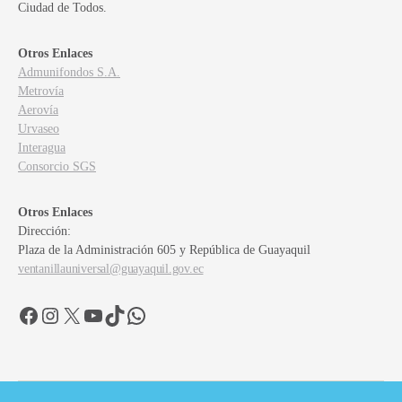
Ciudad de Todos.
Otros Enlaces
Admunifondos S.A.
Metrovía
Aerovía
Urvaseo
Interagua
Consorcio SGS
Otros Enlaces
Dirección:
Plaza de la Administración 605 y República de Guayaquil
ventanillauniversal@guayaquil.gov.ec
Facebook
Instagram
X
YouTube
TikTok
WhatsApp