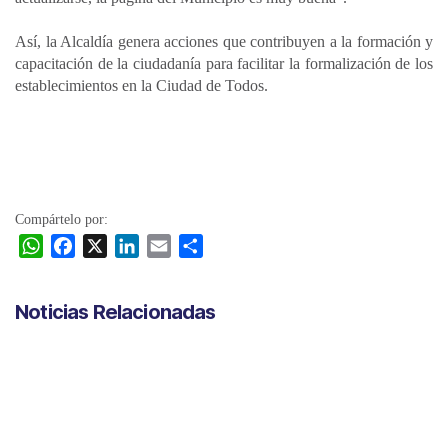
Así, la Alcaldía genera acciones que contribuyen a la formación y
capacitación de la ciudadanía para facilitar la formalización de los
establecimientos en la Ciudad de Todos.
Compártelo por:
W
F
X
L
E
C
h
a
i
m
o
a
c
n
a
m
Noticias Relacionadas
t
e
k
i
p
s
b
e
l
a
A
o
d
r
p
o
I
t
p
k
n
i
r