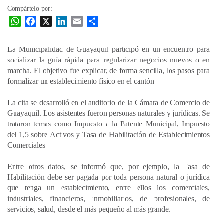
Compártelo por:
W
F
X
L
E
C
h
a
i
m
o
a
c
n
a
m
La Municipalidad de Guayaquil participó en un encuentro para
t
e
k
i
p
socializar la guía rápida para regularizar negocios nuevos o en
s
b
e
l
a
marcha. El objetivo fue explicar, de forma sencilla, los pasos para
A
o
d
r
formalizar un establecimiento físico en el cantón.
p
o
I
t
La cita se desarrolló en el auditorio de la Cámara de Comercio de
p
k
n
i
Guayaquil. Los asistentes fueron personas naturales y jurídicas. Se
r
trataron temas como Impuesto a la Patente Municipal, Impuesto
del 1,5 sobre Activos y Tasa de Habilitación de Establecimientos
Comerciales.
Entre otros datos, se informó que, por ejemplo, la Tasa de
Habilitación debe ser pagada por toda persona natural o jurídica
que tenga un establecimiento, entre ellos los comerciales,
industriales, financieros, inmobiliarios, de profesionales, de
servicios, salud, desde el más pequeño al más grande.