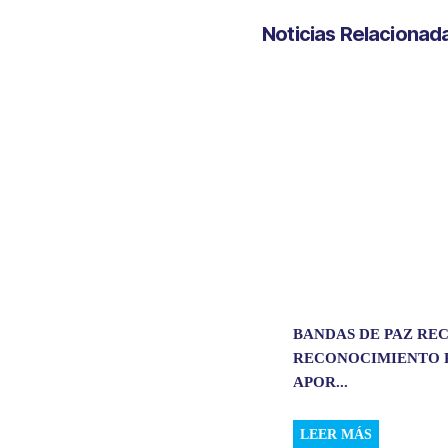
t
e
k
i
Noticias Relacionad
s
b
e
l
A
o
d
p
o
I
p
k
n
BANDAS DE PAZ RE
RECONOCIMIENTO 
APOR...
LEER MÁS