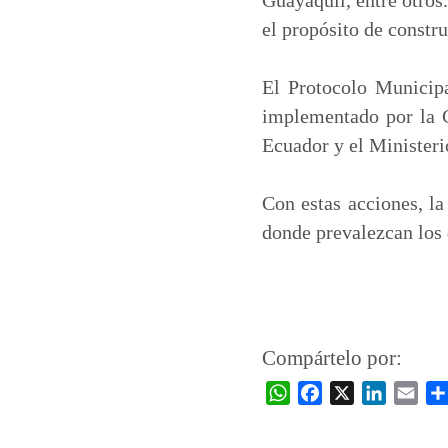
el propósito de constr
El Protocolo Municip
implementado por la 
Ecuador y el Minister
Con estas acciones, la
donde prevalezcan los 
Compártelo por:
W
F
X
L
E
h
a
i
m
a
c
n
a