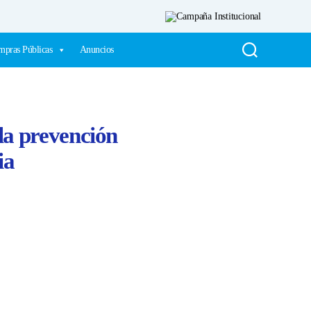
pras Públicas
Anuncios
la prevención
ia