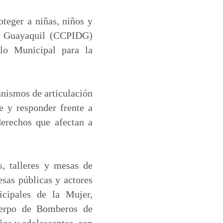
oteger a niñas, niños y
de Guayaquil (CCPIDG)
olo Municipal para la
anismos de articulación
e y responder frente a
derechos que afectan a
s, talleres y mesas de
esas públicas y actores
icipales de la Mujer,
erpo de Bomberos de
ños y adolescentes, con