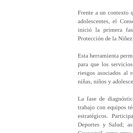
a
c
n
a
t
e
k
i
Frente a un contexto q
s
b
e
l
adolescentes, el Con
A
o
d
inició la primera fa
p
o
I
Protección de la Niñez
p
k
n
Esta herramienta permi
para que los servicio
riesgos asociados al 
niñas, niños y adolesce
La fase de diagnóstic
trabajo con equipos té
estratégicos. Partic
Deportes y Salud; 
Guayaquil, entre otros