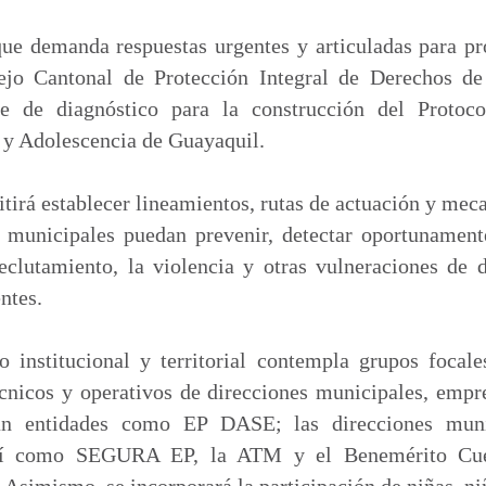
m
p
ue demanda respuestas urgentes y articuladas para pr
a
sejo Cantonal de Protección Integral de Derechos 
r
se de diagnóstico para la construcción del Protoc
t
 y Adolescencia de Guayaquil.
i
r
tirá establecer lineamientos, rutas de actuación y mec
s municipales puedan prevenir, detectar oportunament
reclutamiento, la violencia y otras vulneraciones de 
ntes.
o institucional y territorial contempla grupos focale
cnicos y operativos de direcciones municipales, empr
ipan entidades como EP DASE; las direcciones mun
así como SEGURA EP, la ATM y el Benemérito Cu
. Asimismo, se incorporará la participación de niñas, ni