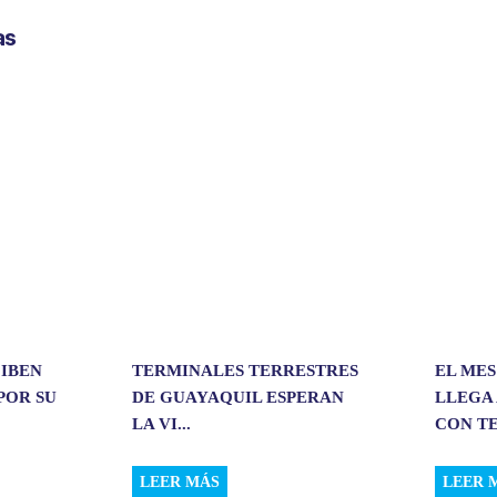
p
as
a
r
t
i
r
CIBEN
TERMINALES TERRESTRES
EL MES
POR SU
DE GUAYAQUIL ESPERAN
LLEGA 
LA VI...
CON TE
LEER MÁS
LEER 