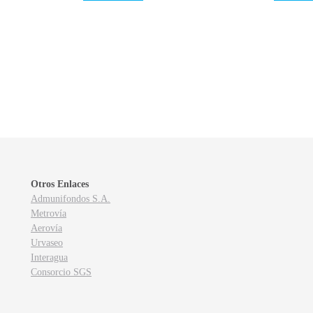
Otros Enlaces
Admunifondos S.A.
Metrovía
Aerovía
Urvaseo
Interagua
Consorcio SGS