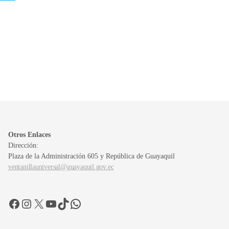
Otros Enlaces
Dirección:
Plaza de la Administración 605 y República de Guayaquil
ventanillauniversal@guayaquil.gov.ec
Facebook
Instagram
X
YouTube
TikTok
WhatsApp