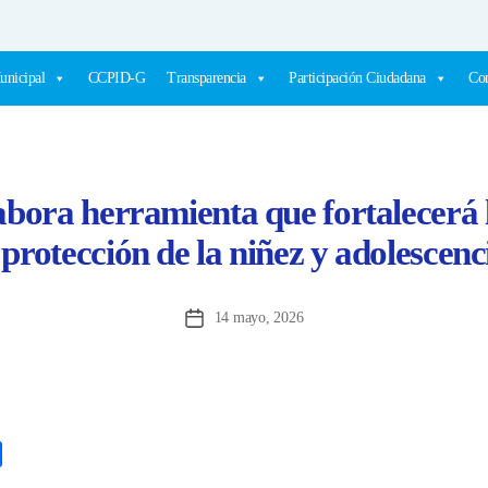
unicipal
CCPID-G
Transparencia
Participación Ciudadana
Com
abora herramienta que fortalecerá 
 protección de la niñez y adolescenc
14 mayo, 2026
Fecha
de
la
entrada
C
o