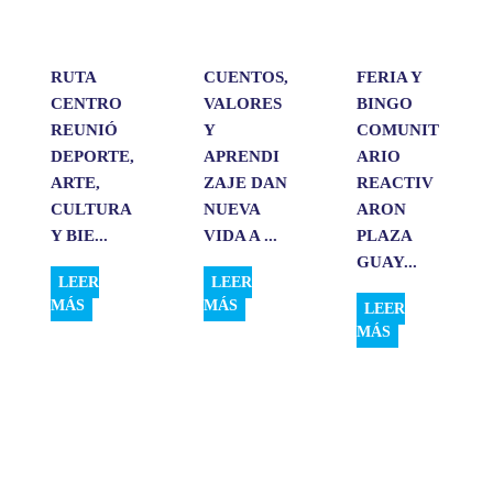
p
k
n
i
r
RUTA
CUENTOS,
FERIA Y
CENTRO
VALORES
BINGO
REUNIÓ
Y
COMUNIT
DEPORTE,
APRENDI
ARIO
ARTE,
ZAJE DAN
REACTIV
CULTURA
NUEVA
ARON
Y BIE...
VIDA A ...
PLAZA
GUAY...
LEER
LEER
MÁS
MÁS
LEER
MÁS