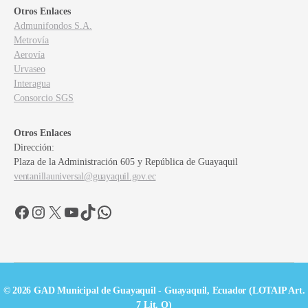
Otros Enlaces
Admunifondos S.A.
Metrovía
Aerovía
Urvaseo
Interagua
Consorcio SGS
Otros Enlaces
Dirección:
Plaza de la Administración 605 y República de Guayaquil
ventanillauniversal@guayaquil.gov.ec
Facebook
Instagram
X
YouTube
TikTok
WhatsApp
© 2026 GAD Municipal de Guayaquil - Guayaquil, Ecuador (LOTAIP Art.
7 Lit. O)