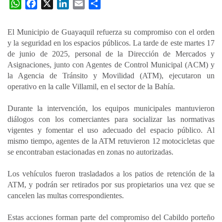
W
F
X
L
E
C
h
a
i
m
o
a
c
n
a
m
El Municipio de Guayaquil refuerza su compromiso con el orden
t
e
k
i
p
y la seguridad en los espacios públicos. La tarde de este martes 17
s
b
e
l
a
de junio de 2025, personal de la Dirección de Mercados y
A
o
d
r
Asignaciones, junto con Agentes de Control Municipal (ACM) y
p
o
I
t
la Agencia de Tránsito y Movilidad (ATM), ejecutaron un
operativo en la calle Villamil, en el sector de la Bahía.
p
k
n
i
r
Durante la intervención, los equipos municipales mantuvieron
diálogos con los comerciantes para socializar las normativas
vigentes y fomentar el uso adecuado del espacio público. Al
mismo tiempo, agentes de la ATM retuvieron 12 motocicletas que
se encontraban estacionadas en zonas no autorizadas.
Los vehículos fueron trasladados a los patios de retención de la
ATM, y podrán ser retirados por sus propietarios una vez que se
cancelen las multas correspondientes.
Estas acciones forman parte del compromiso del Cabildo porteño