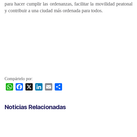
para hacer cumplir las ordenanzas, facilitar la movilidad peatonal
y contribuir a una ciudad más ordenada para todos.
Compártelo por:
W
F
X
L
E
C
h
a
i
m
o
a
c
n
a
m
Noticias Relacionadas
t
e
k
i
p
s
b
e
l
a
A
o
d
r
p
o
I
t