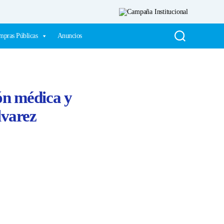
pras Públicas
Anuncios
ión médica y
lvarez