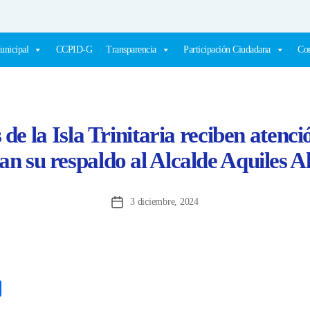
unicipal
CCPID-G
Transparencia
Participación Ciudadana
Com
e la Isla Trinitaria reciben atenc
ran su respaldo al Alcalde Aquiles A
3 diciembre, 2024
Fecha
de
la
entrada
C
o