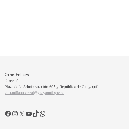
Otros Enlaces
Dirección:
Plaza de la Administración 605 y República de Guayaquil
ventanillauniversal@guayaquil.gov.ec
Facebook
Instagram
X
YouTube
TikTok
WhatsApp