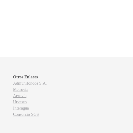
Otros Enlaces
Admunifondos S.A.
Metrovía
Aerovía
Urvaseo
Interagua
Consorcio SGS