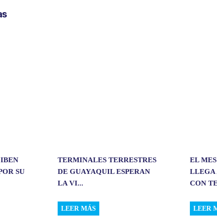
p
as
a
r
t
i
r
CIBEN
TERMINALES TERRESTRES
EL MES
POR SU
DE GUAYAQUIL ESPERAN
LLEGA 
LA VI...
CON TE
LEER MÁS
LEER 