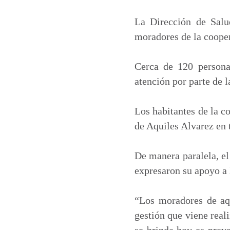
a
c
n
a
t
e
k
i
La Dirección de Salu
s
b
e
l
moradores de la coopera
A
o
d
p
o
I
Cerca de 120 personas
p
k
n
atención por parte de l
Los habitantes de la co
de Aquiles Alvarez en t
De manera paralela, el
expresaron su apoyo a 
“Los moradores de aqu
gestión que viene real
se brinda hoy es preve