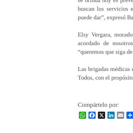
buscan los servicios 
puede dar”, expresó Ba
Elsy Vergara, morado
acordado de nosotro
“queremos que siga de 
Las brigadas médicas c
Todos, con el propósito
Compártelo por:
W
F
X
L
E
h
a
i
m
a
c
n
a