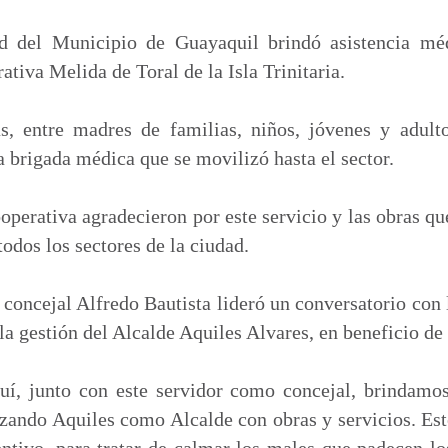
m
p
d del Municipio de Guayaquil brindó asistencia mé
a
tiva Melida de Toral de la Isla Trinitaria.
r
t
, entre madres de familias, niños, jóvenes y adult
i
a brigada médica que se movilizó hasta el sector.
r
operativa agradecieron por este servicio y las obras qu
odos los sectores de la ciudad.
 concejal Alfredo Bautista lideró un conversatorio con
la gestión del Alcalde Aquiles Alvares, en beneficio de
í, junto con este servidor como concejal, brindamos 
izando Aquiles como Alcalde con obras y servicios. Est
ntivo, para tratar de calmar los males que padecen l