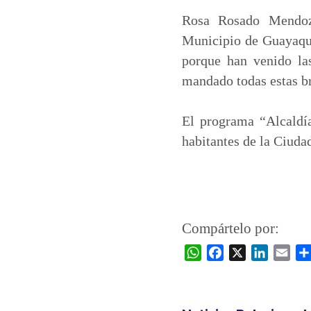
Rosa Rosado Mendoza
Municipio de Guayaqui
porque han venido la
mandado todas estas br
El programa “Alcaldía
habitantes de la Ciuda
Compártelo por:
W
F
X
L
E
h
a
i
m
a
c
n
a
t
e
k
i