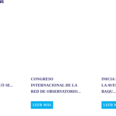
as
a
r
t
i
r
CONGRESO
INICIA
 SE...
INTERNACIONAL DE LA
LA AV
RED DE OBSERVATORIO...
BAQU..
LEER MÁS
LEER 