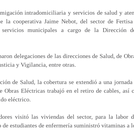
m
p
igación intradomiciliaria y servicios de salud y aten
a
 la cooperativa Jaime Nebot, del sector de Fertisa
r
s servicios municipales a cargo de la Dirección d
t
i
r
iparon delegaciones de las direcciones de Salud, de Obr
sticia y Vigilancia, entre otras.
ción de Salud, la cobertura se extendió a una jornada
 Obras Eléctricas trabajó en el retiro de cables, as
do eléctrico.
res visitó las viviendas del sector, para la labor d
 de estudiantes de enfermería suministró vitaminas a lo