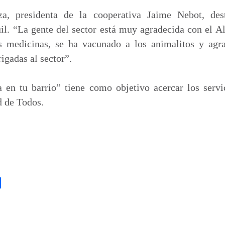
, presidenta de la cooperativa Jaime Nebot, dest
l. “La gente del sector está muy agradecida con el Al
s medicinas, se ha vacunado a los animalitos y ag
igadas al sector”.
 en tu barrio” tiene como objetivo acercar los servi
d de Todos.
C
o
m
p