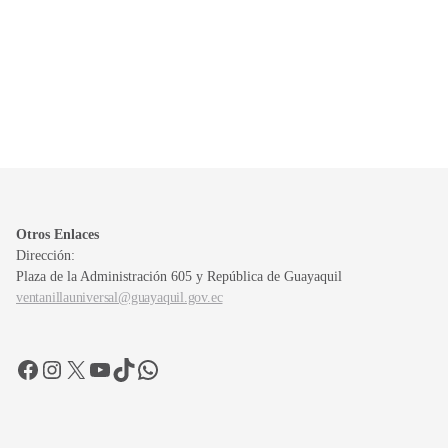
Otros Enlaces
Dirección:
Plaza de la Administración 605 y República de Guayaquil
ventanillauniversal@guayaquil.gov.ec
Facebook
Instagram
X
YouTube
TikTok
WhatsApp