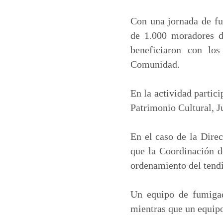
a
c
n
a
t
e
k
i
Con una jornada de fum
s
b
e
l
de 1.000 moradores de
A
o
d
beneficiaron con lo
p
o
I
Comunidad.
p
k
n
En la actividad partic
Patrimonio Cultural, Ju
En el caso de la Direc
que la Coordinación de
ordenamiento del tendi
Un equipo de fumigado
mientras que un equipo