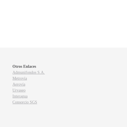
Otros Enlaces
Admunifondos S.A.
Metrovía
Aerovía
Urvaseo
Interagua
Consorcio SGS