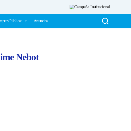
pras Públicas
Anuncios
aime Nebot