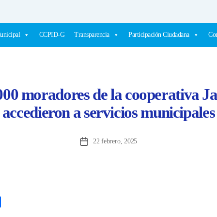
unicipal
CCPID-G
Transparencia
Participación Ciudadana
Com
000 moradores de la cooperativa J
accedieron a servicios municipales
22 febrero, 2025
Fecha
de
la
entrada
C
o