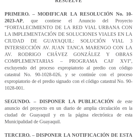
p
k
n
RESUELVE
i
r
PRIMERO. – MODIFICAR LA RESOLUCIÓN No. 10-
2023-AP
, que contiene el Anuncio del Proyecto
“FORTALECIMIENTO DE LA RED VIAL URBANA CON
LA IMPLEMENTACIÓN DE SOLUCIONES VIALES EN LA
CIUDAD DE GUAYAQUIL: SOLUCIÓN VIAL 3
INTERSECCIÓN AV. JUAN TANCA MARENGO CON LA
AV. RODRIGO CHÁVEZ GONZÁLEZ Y OBRAS
COMPLEMENTARIAS – PROGRAMA CAF XVI”,
excluyendo del proceso expropiatorio al predio con código
catastral No. 90-1028-026, y se continúe con el proceso
expropiatorio de el predio signado con el código catastral No. 90-
1028-001.
SEGUNDO. – DISPONER LA PUBLICACIÓN
de este
anuncio del proyecto en un diario de amplia circulación en la
ciudad de Guayaquil y en la página electrónica de esta
Municipalidad de Guayaquil.
TERCERO. – DISPONER LA NOTIFICACIÓN DE ESTA