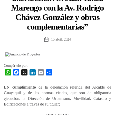
Marengo con la Av. Rodrigo
Chávez González y obras
complementarias”
15 abril, 2024
Fecha
de
la
entrada
Compártelo por:
W
F
X
L
E
C
h
a
i
m
o
a
c
n
a
m
EN cumplimiento
de la delegación referida del Alcalde de
t
e
k
i
p
Guayaquil y de las normas citadas, que son de obligatoria
s
b
e
l
a
ejecución, la Dirección de Urbanismo, Movilidad, Catastro y
A
o
d
r
Edificaciones a través de su titular;
p
o
I
t