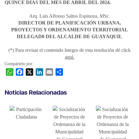
QUINCE DÍAS DEL MES DE ABRIL DEL 2024.
Arq. Luis Alfonso Saltos Espinoza, MSc.
DIRECTOR DE PLANIFICACIÓN URBANA,
PROYECTOS Y ORDENAMIENTO TERRITORIAL
DELEGAD0 DEL ALCALDE DE GUAYAQUIL
(*) Para revisar el contenido íntegro de esta resolución dé click
aquí.
Compártelo por:
W
F
X
L
E
C
h
a
i
m
o
a
c
n
a
m
Noticias Relacionadas
t
e
k
i
p
s
b
e
l
a
A
o
d
r
p
o
I
t
p
k
n
i
r