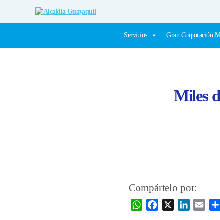
Alcaldía
Guayaquil
Servicios
Gran Corporación M
Miles d
Compártelo por:
W
F
X
L
E
h
a
i
m