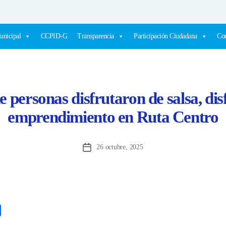
unicipal
CCPID-G
Transparencia
Participación Ciudadana
Com
e personas disfrutaron de salsa, dis
emprendimiento en Ruta Centro
26 octubre, 2025
Fecha
de
la
entrada
C
o