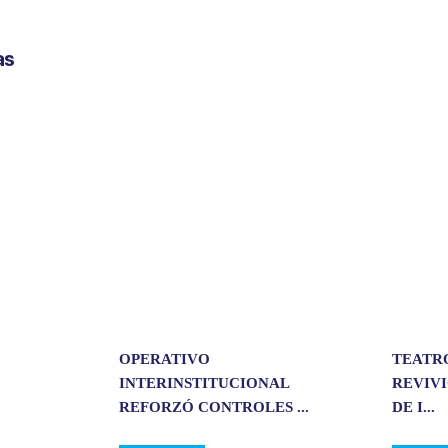
m
p
as
a
r
t
i
r
OPERATIVO
TEATR
INTERINSTITUCIONAL
REVIVI
REFORZÓ CONTROLES ...
DE I...