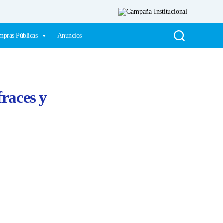
pras Públicas
Anuncios
fraces y