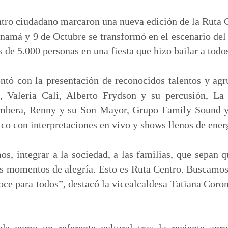
m
p
ntro ciudadano marcaron una nueva edición de la Ruta 
a
anamá y 9 de Octubre se transformó en el escenario del
r
 de 5.000 personas en una fiesta que hizo bailar a todo
t
i
ontó con la presentación de reconocidos talentos y ag
r
 Valeria Cali, Alberto Frydson y su percusión, La
mbera, Renny y su Son Mayor, Grupo Family Sound y 
ico con interpretaciones en vivo y shows llenos de energ
s, integrar a la sociedad, a las familias, que sepan q
os momentos de alegría. Esto es Ruta Centro. Buscamos
goce para todos”, destacó la vicealcaldesa Tatiana Coron
ida como un referente cultural tras la reciente ap