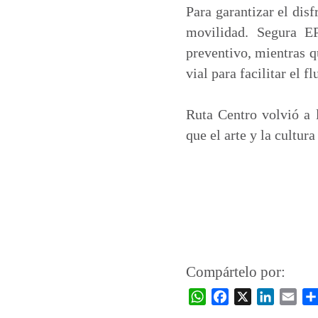
Para garantizar el dis
movilidad. Segura E
preventivo, mientras 
vial para facilitar el f
Ruta Centro volvió a 
que el arte y la cultu
Compártelo por:
W
F
X
L
E
h
a
i
m