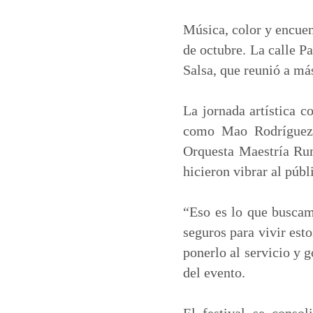
a
c
n
a
t
e
k
i
Música, color y encue
s
b
e
l
de octubre. La calle P
A
o
d
Salsa, que reunió a más
p
o
I
p
k
n
La jornada artística c
como Mao Rodríguez,
Orquesta Maestría Ru
hicieron vibrar al públ
“Eso es lo que buscamo
seguros para vivir est
ponerlo al servicio y 
del evento.
El festival se consol