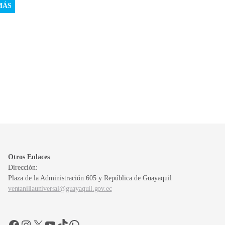
MÁS
Otros Enlaces
Dirección:
Plaza de la Administración 605 y República de Guayaquil
ventanillauniversal@guayaquil.gov.ec
Facebook
Instagram
X
YouTube
TikTok
WhatsApp