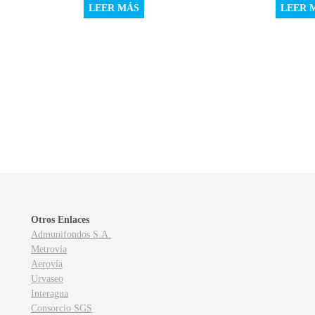
LEER MÁS
LEER 
Otros Enlaces
Admunifondos S.A.
Metrovía
Aerovía
Urvaseo
Interagua
Consorcio SGS