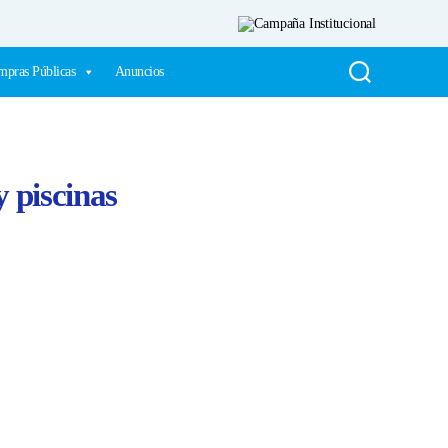
pras Públicas
Anuncios
y piscinas