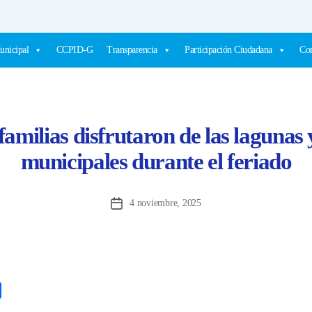
unicipal
CCPID-G
Transparencia
Participación Ciudadana
Com
familias disfrutaron de las lagunas 
municipales durante el feriado
4 noviembre, 2025
Fecha
de
la
entrada
C
o