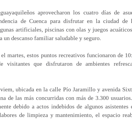
m
p
guayaquileños aprovecharon los cuatro días de asu
a
ndencia de Cuenca para disfrutar en la ciudad de l
r
gunas artificiales, piscinas con olas y juegos acuátic
t
ra un descanso familiar saludable y seguro.
i
r
 el martes, estos puntos recreativos funcionaron de 10
e visitantes que disfrutaron de ambientes refresc
oviem, ubicada en la calle Pío Jaramillo y avenida Six
 una de las más concurridas con más de 3.300 usuarios
ente debido a actos indebidos de algunos asistentes q
 labores de limpieza y mantenimiento, el espacio rea