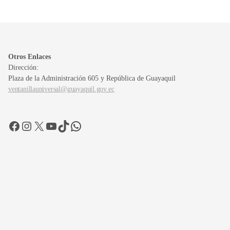
Otros Enlaces
Dirección:
Plaza de la Administración 605 y República de Guayaquil
ventanillauniversal@guayaquil.gov.ec
Facebook
Instagram
X
YouTube
TikTok
WhatsApp