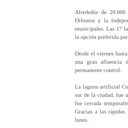
a
c
n
a
t
e
k
i
Alrededor de 20.000 
s
b
e
l
Difuntos y la Indepe
A
o
d
municipales. Las 17 la
p
o
I
la opción preferida pa
p
k
n
Desde el viernes hasta
una gran afluencia d
permanente control.
La laguna artificial C
sur de la ciudad, fue
fue cerrada temporalm
Gracias a las rápidas
lunes.