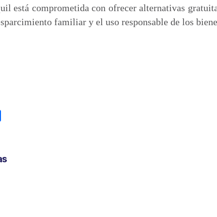
il está comprometida con ofrecer alternativas gratuita
sparcimiento familiar y el uso responsable de los biene
C
o
m
p
as
a
r
t
i
r