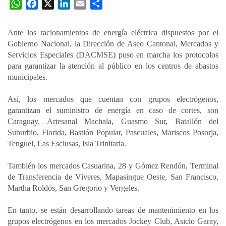
W
F
X
L
E
C
h
a
i
m
o
a
c
n
a
m
Ante los racionamientos de energía eléctrica dispuestos por el
t
e
k
i
p
Gobierno Nacional, la Dirección de Aseo Cantonal, Mercados y
s
b
e
l
a
Servicios Especiales (DACMSE) puso en marcha los protocolos
A
o
d
r
para garantizar la atención al público en los centros de abastos
p
o
I
t
municipales.
p
k
n
i
Así, los mercados que cuentan con grupos electrógenos,
r
garantizan el suministro de energía en caso de cortes, son
Caraguay, Artesanal Machala, Guasmo Sur, Batallón del
Suburbio, Florida, Bastión Popular, Pascuales, Mariscos Posorja,
Tenguel, Las Esclusas, Isla Trinitaria.
También los mercados Casuarina, 28 y Gómez Rendón, Terminal
de Transferencia de Víveres, Mapasingue Oeste, San Francisco,
Martha Roldós, San Gregorio y Vergeles.
En tanto, se están desarrollando tareas de mantenimiento en los
grupos electrógenos en los mercados Jockey Club, Asiclo Garay,