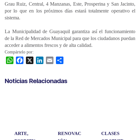
Grau Ruiz, Central, 4 Manzanas, Este, Prosperina y San Jacinto,
por lo que en los próximos días estará totalmente operativo el
sistema.
La Municipalidad de Guayaquil garantiza así el funcionamiento
de la Red de Mercados Municipal para que los ciudadanos puedan
acceder a alimentos frescos y de alta calidad.
Compártelo por:
W
F
X
L
E
C
h
a
i
m
o
a
c
n
a
m
Noticias Relacionadas
t
e
k
i
p
s
b
e
l
a
A
o
d
r
p
o
I
t
p
k
n
i
r
ARTE,
RENOVAC
CLASES