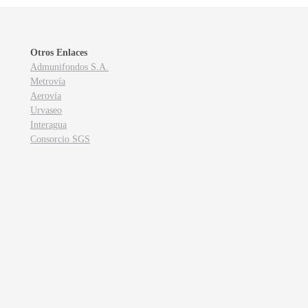
Otros Enlaces
Admunifondos S.A.
Metrovía
Aerovía
Urvaseo
Interagua
Consorcio SGS