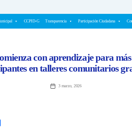
unicipal
CCPID-G
Transparencia
Participación Ciudadana
Com
omienza con aprendizaje para más 
ipantes en talleres comunitarios gr
3 marzo, 2026
Fecha
de
la
entrada
C
o