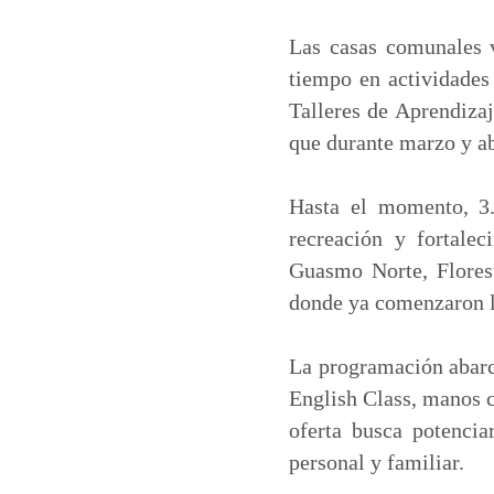
a
c
n
a
t
e
k
i
Las casas comunales v
s
b
e
l
tiempo en actividades 
A
o
d
Talleres de Aprendiza
p
o
I
que durante marzo y ab
p
k
n
Hasta el momento, 3.
recreación y fortalec
Guasmo Norte, Florest
donde ya comenzaron l
La programación abarca
English Class, manos cr
oferta busca potencia
personal y familiar.