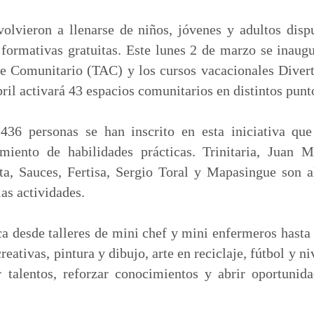
m
p
olvieron a llenarse de niños, jóvenes y adultos disp
a
formativas gratuitas. Este lunes 2 de marzo se inaug
r
je Comunitario (TAC) y los cursos vacacionales Divert
t
ril activará 43 espacios comunitarios en distintos punt
i
r
436 personas se han inscrito en esta iniciativa que
imiento de habilidades prácticas. Trinitaria, Juan
a, Sauces, Fertisa, Sergio Toral y Mapasingue son a
as actividades.
 desde talleres de mini chef y mini enfermeros hasta
eativas, pintura y dibujo, arte en reciclaje, fútbol y 
r talentos, reforzar conocimientos y abrir oportunida