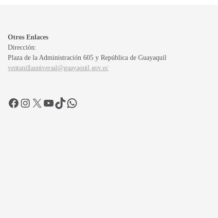
Otros Enlaces
Dirección:
Plaza de la Administración 605 y República de Guayaquil
ventanillauniversal@guayaquil.gov.ec
Facebook
Instagram
X
YouTube
TikTok
WhatsApp