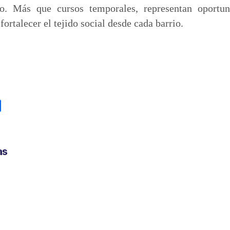
so. Más que cursos temporales, representan oportun
ortalecer el tejido social desde cada barrio.
C
o
m
p
as
a
r
t
i
r