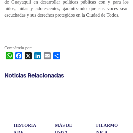
de Guayaquil en desarrollar políticas públicas con y para los
niños, niñas y adolescentes, garantizando que sus voces sean
escuchadas y sus derechos protegidos en la Ciudad de Todos.
Compártelo por:
W
F
X
L
E
C
h
a
i
m
o
a
c
n
a
m
Noticias Relacionadas
t
e
k
i
p
s
b
e
l
a
A
o
d
r
p
o
I
t
p
k
n
i
r
HISTORIA
MÁS DE
FILARMÓ
S DE
USD 2
NICA