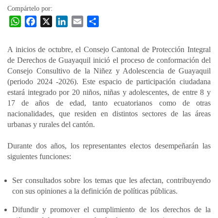
Compártelo por:
W
F
X
L
E
C
h
a
i
m
o
a
c
n
a
m
A inicios de octubre, el Consejo Cantonal de Protección Integral
t
e
k
i
p
de Derechos de Guayaquil inició el proceso de conformación del
s
b
e
l
a
Consejo Consultivo de la Niñez y Adolescencia de Guayaquil
A
o
d
r
(periodo 2024 -2026). Este espacio de participación ciudadana
p
o
I
t
estará integrado por 20 niños, niñas y adolescentes, de entre 8 y
17 de años de edad, tanto ecuatorianos como de otras
p
k
n
i
nacionalidades, que residen en distintos sectores de las áreas
r
urbanas y rurales del cantón.
Durante dos años, los representantes electos desempeñarán las
siguientes funciones:
Ser consultados sobre los temas que les afectan, contribuyendo
con sus opiniones a la definición de políticas públicas.
Difundir y promover el cumplimiento de los derechos de la