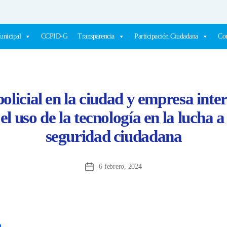
unicipal
CCPID-G
Transparencia
Participación Ciudadana
Com
licial en la ciudad y empresa inte
l uso de la tecnología en la lucha a
seguridad ciudadana
6 febrero, 2024
Fecha
de
la
entrada