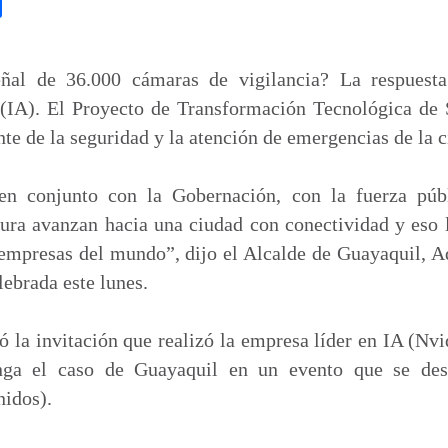
C
o
m
p
ñal de 36.000 cámaras de vigilancia? La respuest
a
al (IA). El Proyecto de Transformación Tecnológica 
r
nte de la seguridad y la atención de emergencias de la 
t
i
en conjunto con la Gobernación, con la fuerza púb
r
ura avanzan hacia una ciudad con conectividad y eso 
empresas del mundo”, dijo el Alcalde de Guayaquil, A
lebrada este lunes.
ó la invitación que realizó la empresa líder en IA (Nv
nga el caso de Guayaquil en un evento que se desa
nidos).