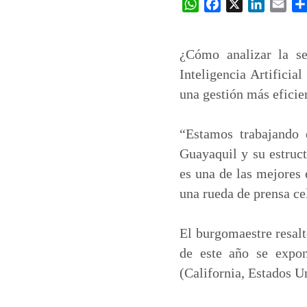
W
F
X
L
E
h
a
i
m
a
c
n
a
t
e
k
i
¿Cómo analizar la se
s
b
e
l
Inteligencia Artifici
A
o
d
una gestión más eficie
p
o
I
p
k
n
“Estamos trabajando 
Guayaquil y su estruct
es una de las mejores 
una rueda de prensa ce
El burgomaestre resalt
de este año se expo
(California, Estados U