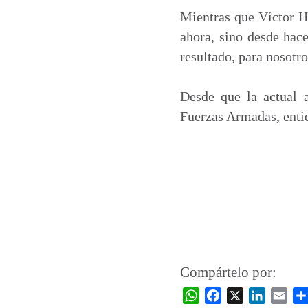
Mientras que Víctor He
ahora, sino desde hac
resultado, para nosotr
Desde que la actual 
Fuerzas Armadas, enti
Compártelo por:
W
F
X
L
E