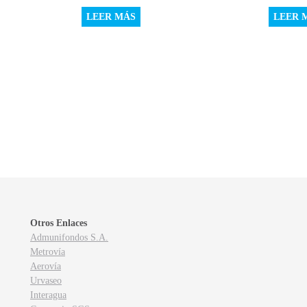
LEER MÁS
LEER 
Otros Enlaces
Admunifondos S.A.
Metrovía
Aerovía
Urvaseo
Interagua