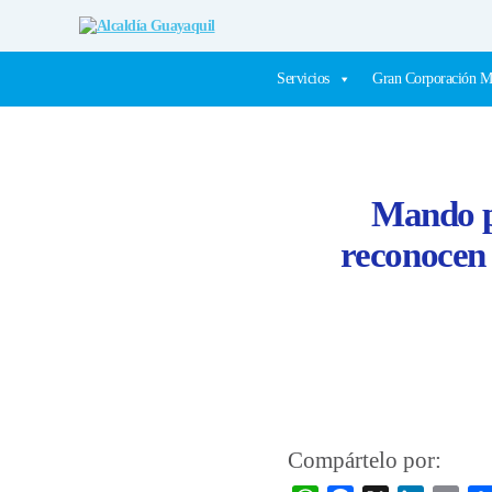
Alcaldía
Guayaquil
Servicios
Gran Corporación M
Mando po
reconocen e
Compártelo por: