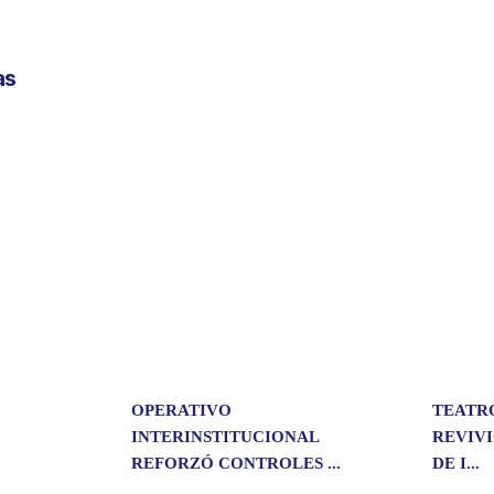
o
m
p
as
a
r
t
i
r
OPERATIVO
TEATR
INTERINSTITUCIONAL
REVIVI
REFORZÓ CONTROLES ...
DE I...