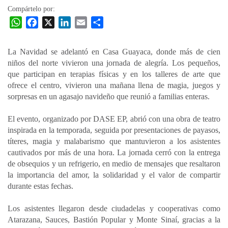
Compártelo por:
W
F
X
L
E
C
h
a
i
m
o
a
c
n
a
m
La Navidad se adelantó en Casa Guayaca, donde más de cien
t
e
k
i
p
niños del norte vivieron una jornada de alegría. Los pequeños,
s
b
e
l
a
que participan en terapias físicas y en los talleres de arte que
A
o
d
r
ofrece el centro, vivieron una mañana llena de magia, juegos y
p
o
I
t
sorpresas en un agasajo navideño que reunió a familias enteras.
p
k
n
i
El evento, organizado por DASE EP, abrió con una obra de teatro
r
inspirada en la temporada, seguida por presentaciones de payasos,
títeres, magia y malabarismo que mantuvieron a los asistentes
cautivados por más de una hora. La jornada cerró con la entrega
de obsequios y un refrigerio, en medio de mensajes que resaltaron
la importancia del amor, la solidaridad y el valor de compartir
durante estas fechas.
Los asistentes llegaron desde ciudadelas y cooperativas como
Atarazana, Sauces, Bastión Popular y Monte Sinaí, gracias a la