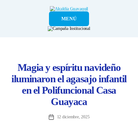
Alcaldía
MENÚ
Guayaquil
Magia y espíritu navideño
iluminaron el agasajo infantil
en el Polifuncional Casa
Guayaca
12 diciembre, 2025
Fecha
de
la
entrada