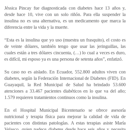
a
c
n
a
m
Jéssica Pincay fue diagnosticada con diabetes hace 13 años y,
t
e
k
i
p
desde hace 10, vive con un solo riñón. Para ella suspender la
s
b
e
l
a
insulina no es una alternativa, es un medicamento que marca la
A
o
d
r
diferencia entre la vida y la muerte.
p
o
I
t
“Esta es la insulina que yo uso (muestra un frasquito), el costo es
p
k
n
i
de veinte dólares, también tengo que usar las jeringuillas, las
r
cuales están a tres dólares cincuenta, (…) lo cual a veces es duro,
es difícil, mi esposo ya es una persona de setenta años”, enfatizó.
Su caso no es aislado. En Ecuador, 552.800 adultos viven con
diabetes, según la Federación Internacional de Diabetes (FID). En
Guayaquil, la Red Municipal de Salud ha brindado 53.600
atenciones a 33.467 pacientes diabéticos en lo que va del año;
1.579 requieren tratamientos continuos como la insulina.
En el Hospital Municipal Bicentenario se ofrece asesoría
nutricional y terapia física para mejorar la calidad de vida de
pacientes con distintas patologías. A estas terapias asiste María
Velasco, quien padece diabetes desde hace seis años y necesita