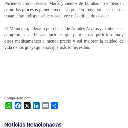
Pacientes como Jéssica, María y cientos de familias no entienden
cómo los procesos gubernamentales pueden frenar su acceso a un
tratamiento indispensable y cada vez más difícil de costear.
El Municipio, liderado por el alcalde Aquiles Alvarez, mantiene su
compromiso de buscar opciones que permitan adquirir insulina y
otros medicamentos a menor precio y así mejorar la calidad de
vida de los guayaquileños que más lo necesitan.
Compártelo por:
W
F
X
L
E
C
h
a
i
m
o
a
c
n
a
m
Noticias Relacionadas
t
e
k
i
p