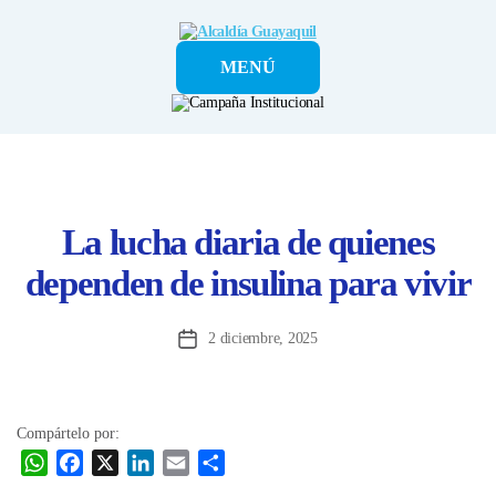
Alcaldía
MENÚ
Guayaquil
La lucha diaria de quienes
dependen de insulina para vivir
2 diciembre, 2025
Fecha
de
la
entrada
Compártelo por:
W
F
X
L
E
C
h
a
i
m
o