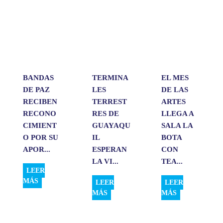
s
b
e
l
a
A
o
d
r
p
o
I
t
p
k
n
i
r
BANDAS
TERMINA
EL MES
DE PAZ
LES
DE LAS
RECIBEN
TERREST
ARTES
RECONO
RES DE
LLEGA A
CIMIENT
GUAYAQU
SALA LA
O POR SU
IL
BOTA
APOR...
ESPERAN
CON
LA VI...
TEA...
LEER
MÁS
LEER
LEER
MÁS
MÁS