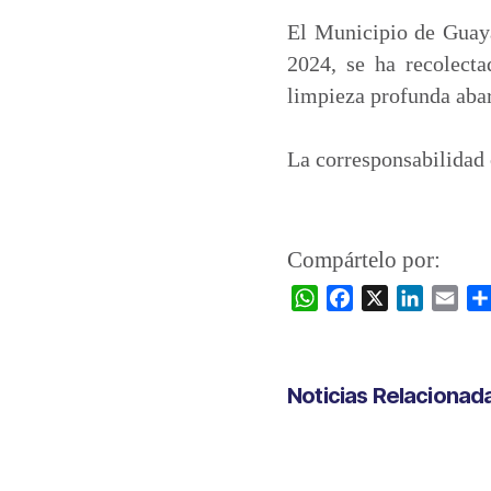
El Municipio de Guay
2024, se ha recolect
limpieza profunda aba
La corresponsabilidad
Compártelo por:
W
F
X
L
E
h
a
i
m
a
c
n
a
t
e
k
i
Noticias Relacionad
s
b
e
l
A
o
d
p
o
I
p
k
n