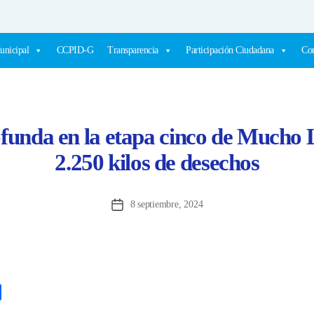
unicipal
CCPID-G
Transparencia
Participación Ciudadana
Com
funda en la etapa cinco de Mucho L
2.250 kilos de desechos
8 septiembre, 2024
Fecha
de
la
entrada
C
o