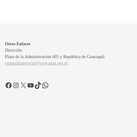
Otros Enlaces
Dirección:
Plaza de la Administración 605 y República de Guayaquil
ventanillauniversal@guayaquil.gov.ec
Facebook
Instagram
X
YouTube
TikTok
WhatsApp