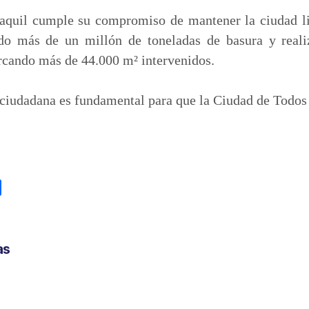
aquil cumple su compromiso de mantener la ciudad li
ado más de un millón de toneladas de basura y reali
rcando más de 44.000 m² intervenidos.
 ciudadana es fundamental para que la Ciudad de Todos
C
o
m
p
as
a
r
t
i