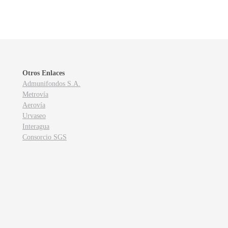
Otros Enlaces
Admunifondos S.A.
Metrovía
Aerovía
Urvaseo
Interagua
Consorcio SGS