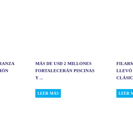
r
ERANZA
MÁS DE USD 2 MILLONES
FILAR
CIÓN
FORTALECERÁN PISCINAS
LLEVÓ
Y ...
CLÁSIC.
LEER MÁS
LEER 