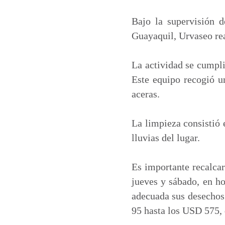
a
c
n
a
t
e
k
i
Bajo la supervisión 
s
b
e
l
Guayaquil, Urvaseo rea
A
o
d
p
o
I
La actividad se cumpli
p
k
n
Este equipo recogió un
aceras.
La limpieza consistió 
lluvias del lugar.
Es importante recalcar
jueves y sábado, en ho
adecuada sus desechos
95 hasta los USD 575, 