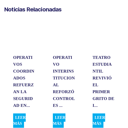
a
c
n
a
m
Noticias Relacionadas
t
e
k
i
p
s
b
e
l
a
A
o
d
r
p
o
I
t
p
k
n
i
r
OPERATI
OPERATI
TEATRO
VOS
VO
ESTUDIA
COORDIN
INTERINS
NTIL
ADOS
TITUCION
REVIVIÓ
REFUERZ
AL
EL
AN LA
REFORZÓ
PRIMER
SEGURID
CONTROL
GRITO DE
AD EN...
ES ...
I...
LEER
LEER
LEER
MÁS
MÁS
MÁS