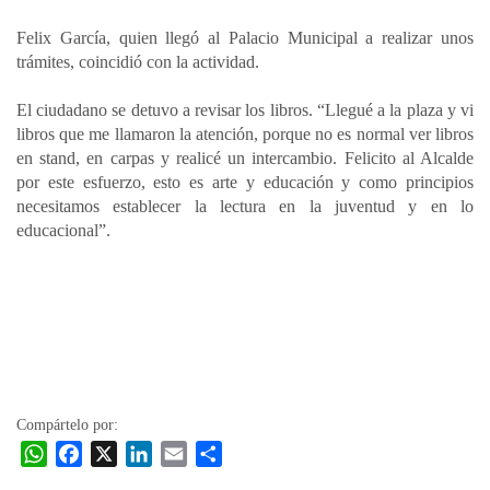
Felix García, quien llegó al Palacio Municipal a realizar unos
trámites, coincidió con la actividad.
El ciudadano se detuvo a revisar los libros. “Llegué a la plaza y vi
libros que me llamaron la atención, porque no es normal ver libros
en stand, en carpas y realicé un intercambio. Felicito al Alcalde
por este esfuerzo, esto es arte y educación y como principios
necesitamos establecer la lectura en la juventud y en lo
educacional”.
Compártelo por:
W
F
X
L
E
C
h
a
i
m
o