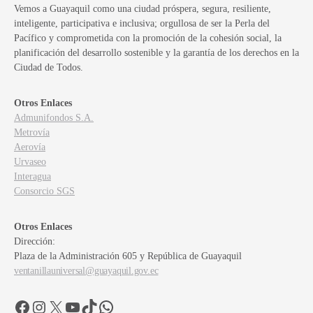
Vemos a Guayaquil como una ciudad próspera, segura, resiliente,
inteligente, participativa e inclusiva; orgullosa de ser la Perla del
Pacífico y comprometida con la promoción de la cohesión social, la
planificación del desarrollo sostenible y la garantía de los derechos en la
Ciudad de Todos.
Otros Enlaces
Admunifondos S.A.
Metrovía
Aerovía
Urvaseo
Interagua
Consorcio SGS
Otros Enlaces
Dirección:
Plaza de la Administración 605 y República de Guayaquil
ventanillauniversal@guayaquil.gov.ec
Facebook
Instagram
X
YouTube
TikTok
WhatsApp