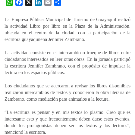
W
F
X
L
E
C
h
a
i
m
o
a
c
n
a
m
La Empresa Pública Municipal de Turismo de Guayaquil realizó
t
e
k
i
p
la actividad Libro por libro en la Plaza de la Administración,
s
b
e
l
a
ubicada en el centro de la ciudad, con la participación de la
A
o
d
r
escritora guayaquileña Jennifer Zambrano.
p
o
I
t
La actividad consiste en el intercambio o trueque de libros entre
p
k
n
i
ciudadanos interesados en leer otras obras. En la jornada participó
r
la escritora Jennifer Zambrano, con el propósito de impulsar la
lectura en los espacios públicos.
Los ciudadanos que se acercaron a revisar los libros disponibles
realizaron intercambios de textos y conocieron la obra literaria de
Zambrano, como mediación para animarlos a la lectura.
“La escritura es pensar y en mis textos lo plasmo. Creo que es
interesante esto y que frecuentemente deben darse estos eventos,
donde los protagonistas deben ser los textos y los lectores”,
mencionó la escritora.