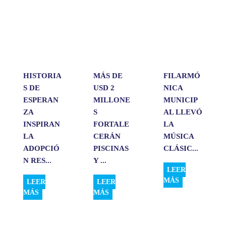
s
b
e
l
a
A
o
d
r
p
o
I
t
p
k
n
i
r
HISTORIA
MÁS DE
FILARMÓ
S DE
USD 2
NICA
ESPERAN
MILLONE
MUNICIP
ZA
S
AL LLEVÓ
INSPIRAN
FORTALE
LA
LA
CERÁN
MÚSICA
ADOPCIÓ
PISCINAS
CLÁSIC...
N RES...
Y ...
LEER
MÁS
LEER
LEER
MÁS
MÁS