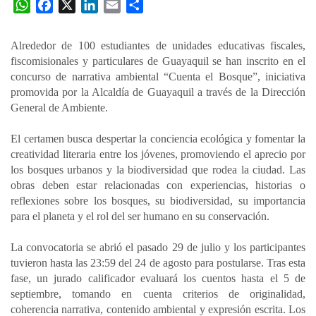
W
F
X
L
E
C
h
a
i
m
o
a
c
n
a
m
Alrededor de 100 estudiantes de unidades educativas fiscales,
t
e
k
i
p
fiscomisionales y particulares de Guayaquil se han inscrito en el
s
b
e
l
a
concurso de narrativa ambiental “Cuenta el Bosque”, iniciativa
A
o
d
r
promovida por la Alcaldía de Guayaquil a través de la Dirección
p
o
I
t
General de Ambiente.
p
k
n
i
El certamen busca despertar la conciencia ecológica y fomentar la
r
creatividad literaria entre los jóvenes, promoviendo el aprecio por
los bosques urbanos y la biodiversidad que rodea la ciudad. Las
obras deben estar relacionadas con experiencias, historias o
reflexiones sobre los bosques, su biodiversidad, su importancia
para el planeta y el rol del ser humano en su conservación.
La convocatoria se abrió el pasado 29 de julio y los participantes
tuvieron hasta las 23:59 del 24 de agosto para postularse. Tras esta
fase, un jurado calificador evaluará los cuentos hasta el 5 de
septiembre, tomando en cuenta criterios de originalidad,
coherencia narrativa, contenido ambiental y expresión escrita. Los