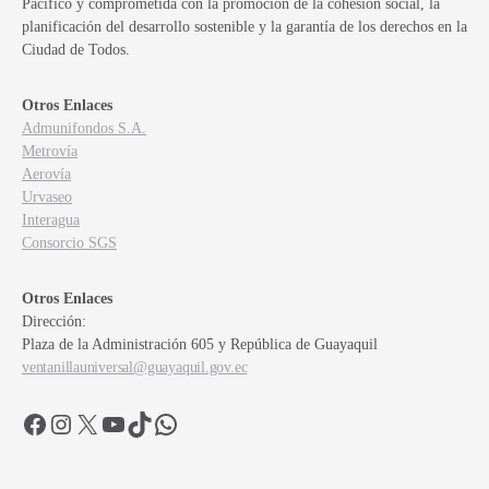
Pacífico y comprometida con la promoción de la cohesión social, la
planificación del desarrollo sostenible y la garantía de los derechos en la
Ciudad de Todos.
Otros Enlaces
Admunifondos S.A.
Metrovía
Aerovía
Urvaseo
Interagua
Consorcio SGS
Otros Enlaces
Dirección:
Plaza de la Administración 605 y República de Guayaquil
ventanillauniversal@guayaquil.gov.ec
Facebook
Instagram
X
YouTube
TikTok
WhatsApp