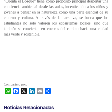
“Cuenta el Bosque” tiene como propósito principal despertar una
conciencia ambiental desde las aulas, incentivando a los niños y
jóvenes a pensar en la naturaleza como una parte esencial de su
entorno y cultura. A través de la narrativa, se busca que los
estudiantes no solo valoren los ecosistemas locales, sino que
también se conviertan en voceros del cambio hacia una ciudad
más verde y sostenible.
Compártelo por:
W
F
X
L
E
C
h
a
i
m
o
a
c
n
a
m
Noticias Relacionadas
t
e
k
i
p