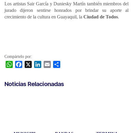
Los artistas Sair García y Duniesky Martín también miembros del
jurado dijeron sentirse honrados por brindar su aporte al
crecimiento de la cultura en Guayaquil, la
Ciudad de Todos
.
Compártelo por:
W
F
X
L
E
C
h
a
i
m
o
a
c
n
a
m
Noticias Relacionadas
t
e
k
i
p
s
b
e
l
a
A
o
d
r
p
o
I
t
p
k
n
i
r