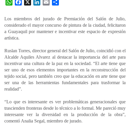
W
F
X
L
E
C
h
a
i
m
o
a
c
n
a
m
Los miembros del jurado de Premiación del Salón de Julio,
t
e
k
i
p
considerado el mayor concurso de pintura de la ciudad, felicitaron
s
b
e
l
a
a Guayaquil por mantener e incentivar este espacio de expresión
A
o
d
r
artística.
p
o
I
t
Ruslan Torres, director general del Salón de Julio, coincidió con el
p
k
n
i
Alcalde Aquiles Alvarez al destacar la importancia del arte para
r
incentivar una cultura de la paz en la sociedad. “El arte tiene que
ser uno de esos elementos importantes en la reconstrucción del
tejido social, pero también creo que la educación en arte tiene que
ser una de las herramientas fundamentales para trasformar la
realidad”.
“Lo que es interesante es ver problemáticas generacionales que
trascienden fronteras desde lo técnico a lo formal. Me pareció muy
interesante ver la diversidad en la producción de la obra”,
comentó Analia Segal, miembro de jurado.